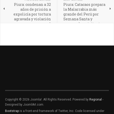
Piura: condenan a 32
Piura: Catacaos prepara
años de prisión a
la Malarrabia más
expolicía por tortura
grande del Perú por
agravada y violación
Semana Santa y
sexual
sorprende a visitantes
Copyright © 2026 Joomla!. All Rights Reserved. Powered by
Regional
-
Designed by JoomlArt.com.
Bootstrap
is a front-end framework of Twitter, Inc. Code licensed under