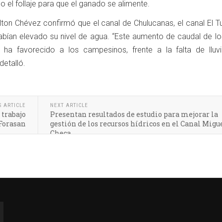
 el follaje para que el ganado se alimente.
Hilton Chévez confirmó que el canal de Chulucanas, el canal El T
abían elevado su nivel de agua. “Este aumento de caudal de los
a ha favorecido a los campesinos, frente a la falta de lluv
detalló.
S ARTICLE
NEXT ARTICLE
 trabajo
Presentan resultados de estudio para mejorar la
 Forasan
gestión de los recursos hídricos en el Canal Migu
Checa