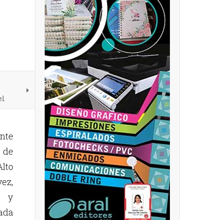
el
nte
 de
lto
vez,
a y
ada