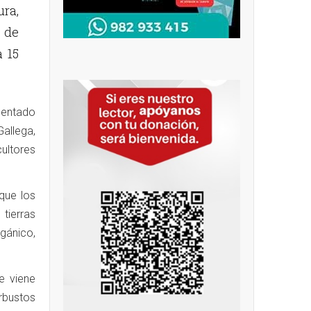
ura,
 de
a 15
esentado
allega,
ultores
que los
tierras
gánico,
e viene
rbustos