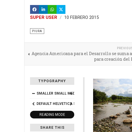
SUPER USER
10 FEBRERO 2015
PIURA
PREVIOU
Agencia Americana para el Desarrollo se suma a
para creación del
TYPOGRAPHY
SMALLER
SMALL
MEDIUM
BIG
BIGGER
DEFAULT
HELVETICA
SEGOE
GEORGIA
TIMES
READING MODE
SHARE THIS