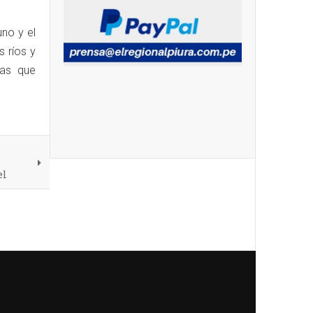
uno y el
 ríos y
ias que
el