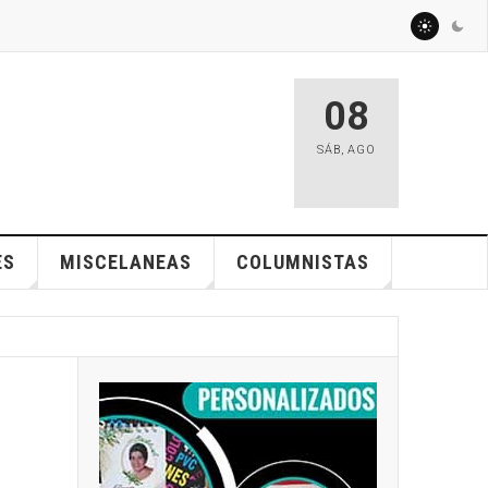
08
SÁB
,
AGO
ES
MISCELANEAS
COLUMNISTAS