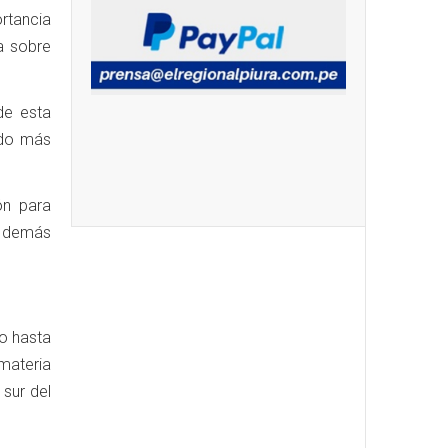
ortancia
a sobre
de esta
ndo más
ón para
s demás
io hasta
materia
 sur del