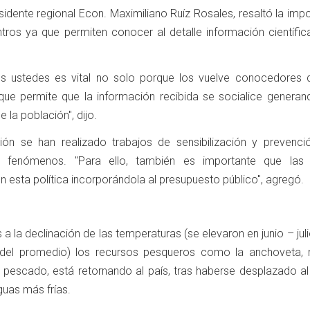
esidente regional Econ. Maximiliano Ruíz Rosales, resaltó la imp
tros ya que permiten conocer al detalle información científic
os ustedes es vital no solo porque los vuelve conocedores 
rque permite que la información recibida se socialice genera
la población", dijo.
ión se han realizado trabajos de sensibilización y prevenci
de fenómenos. "Para ello, también es importante que la
en esta política incorporándola al presupuesto público", agregó.
a la declinación de las temperaturas (se elevaron en junio – jul
del promedio) los recursos pesqueros como la anchoveta, 
e pescado, está retornando al país, tras haberse desplazado al
uas más frías.