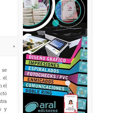
 se
 el
n el
ctó
tra
s y