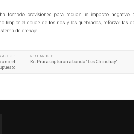
 ha tomado previsiones para reducir un impacto negativo 
 limpiar el cauce de los ríos y las quebradas, reforzar las d
sistema de drenaje.
S ARTICLE
NEXT ARTICLE
ia en el
En Piura capturan a banda "Los Chinchay"
supuesto