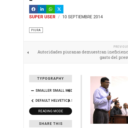
SUPER USER
10 SEPTIEMBRE 2014
PIURA
PREVIOU
Autoridades piuranas demuestran ineficienc
gasto del pre
TYPOGRAPHY
SMALLER
SMALL
MEDIUM
BIG
BIGGER
DEFAULT
HELVETICA
SEGOE
GEORGIA
TIMES
READING MODE
SHARE THIS