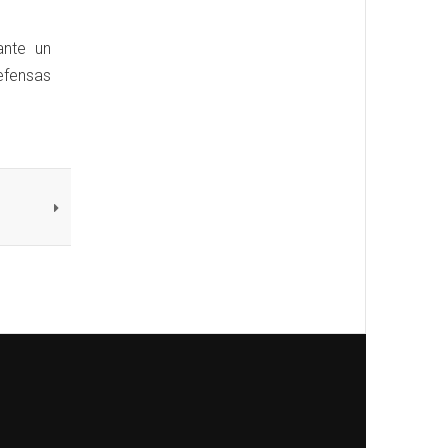
ante un
efensas