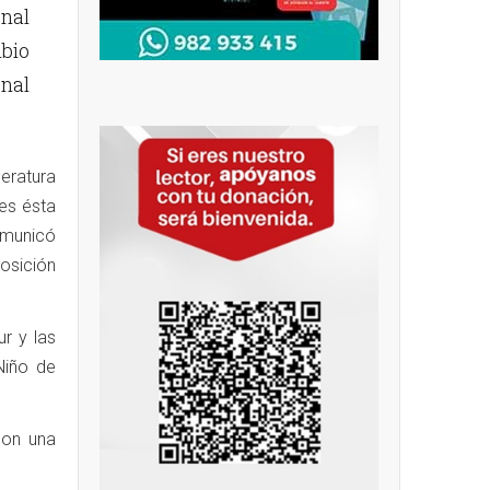
nal
bio
onal
eratura
es ésta
omunicó
posición
ur y las
Niño de
con una