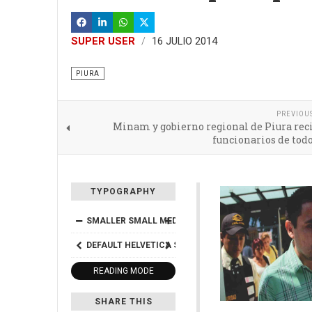
SUPER USER
16 JULIO 2014
PIURA
PREVIOU
Minam y gobierno regional de Piura rec
funcionarios de todo
TYPOGRAPHY
SMALLER
SMALL
MEDIUM
BIG
BIGGER
DEFAULT
HELVETICA
SEGOE
GEORGIA
TIMES
READING MODE
SHARE THIS