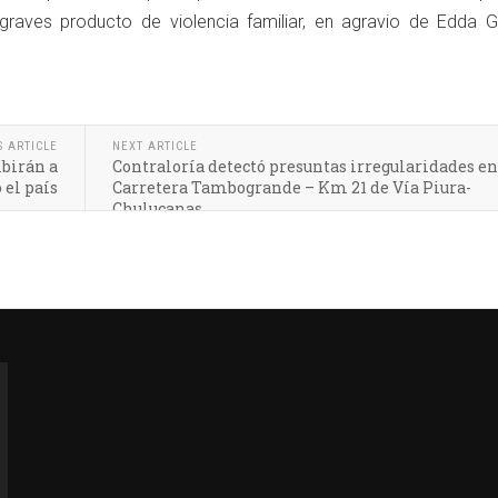
 graves producto de violencia familiar, en agravio de Edda G
S ARTICLE
NEXT ARTICLE
ibirán a
Contraloría detectó presuntas irregularidades en
 el país
Carretera Tambogrande – Km 21 de Vía Piura-
Chulucanas