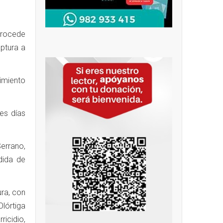
procede
aptura a
imiento
es días
errano,
dida de
ura, con
lórtiga
ricidio,