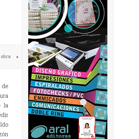
 obra
de
ura
 la
edir
ldo
azón