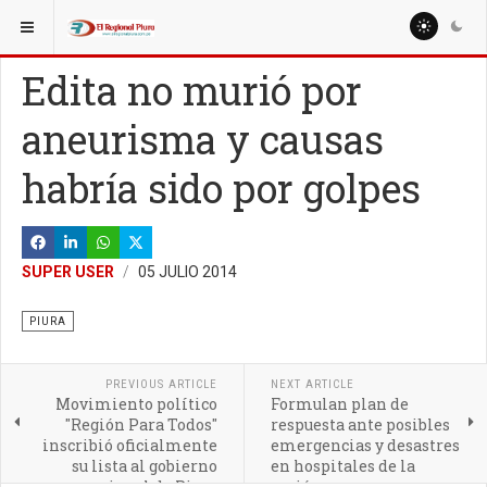
ESTÁ AQUÍ:
REGIÓN PIURA
PIURA
Edita no murió por
aneurisma y causas
habría sido por golpes
SUPER USER
05 JULIO 2014
PIURA
PREVIOUS ARTICLE
NEXT ARTICLE
Movimiento político
Formulan plan de
"Región Para Todos"
respuesta ante posibles
inscribió oficialmente
emergencias y desastres
su lista al gobierno
en hospitales de la
regional de Piura
región