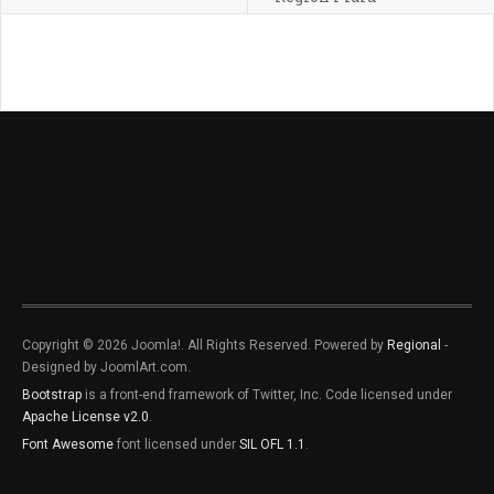
Copyright © 2026 Joomla!. All Rights Reserved. Powered by
Regional
-
Designed by JoomlArt.com.
Bootstrap
is a front-end framework of Twitter, Inc. Code licensed under
Apache License v2.0
.
Font Awesome
font licensed under
SIL OFL 1.1
.