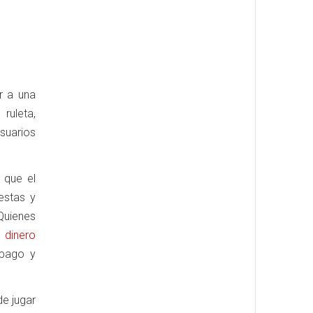
r a una
ruleta,
suarios
 que el
estas y
 Quienes
e dinero
 pago y
de jugar