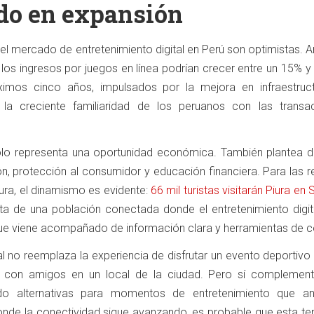
do en expansión
l mercado de entretenimiento digital en Perú son optimistas. A
 los ingresos por juegos en línea podrían crecer entre un 15% 
ximos cinco años, impulsados ​​por la mejora en infraestruc
 la creciente familiaridad de los peruanos con las transa
olo representa una oportunidad económica. También plantea d
ón, protección al consumidor y educación financiera. Para las 
ura, el dinamismo es evidente:
66 mil turistas visitarán Piura e
ta de una población conectada donde el entretenimiento digita
 que viene acompañado de información clara y herramientas de c
tal no reemplaza la experiencia de disfrutar un evento deportivo
e con amigos en un local de la ciudad. Pero sí complemen
endo alternativas para momentos de entretenimiento que a
 donde la conectividad sigue avanzando, es probable que esta t