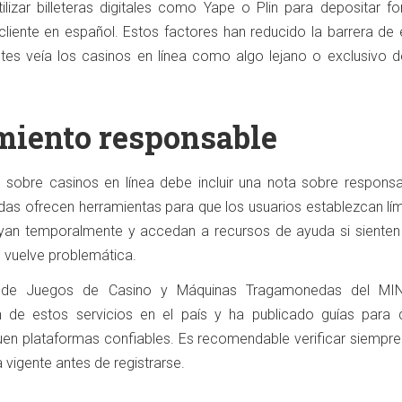
ilizar billeteras digitales como Yape o Plin para depositar fo
cliente en español. Estos factores han reducido la barrera de 
tes veía los casinos en línea como algo lejano o exclusivo d
miento responsable
 sobre casinos en línea debe incluir una nota sobre responsab
das ofrecen herramientas para que los usuarios establezcan lím
uyan temporalmente y accedan a recursos de ayuda si sienten
e vuelve problemática.
l de Juegos de Casino y Máquinas Tragamonedas del MI
n de estos servicios en el país y ha publicado guías para 
uen plataformas confiables. Es recomendable verificar siempre
a vigente antes de registrarse.