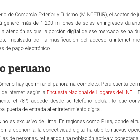
erio de Comercio Exterior y Turismo (MINCETUR), el sector de j
rú generó más de 1.200 millones de soles en ingresos durant
la atención es que la porción digital de ese mercado se ha du
ños, impulsada por la masificación del acceso a internet móv
s de pago electrónico.
to peruano
nómeno hay que mirar el panorama completo. Perú cuenta con
 de internet, según la
Encuesta Nacional de Hogares del INEI
. 
ente el 78% accede desde su teléfono celular, lo que convi
al puerta de entrada al entretenimiento digital.
 no es exclusivo de Lima. En regiones como Piura, donde el tu
en la economía, la conectividad digital ha abierto nuevas opci
illas de personas, reflejando una población activa y conectada