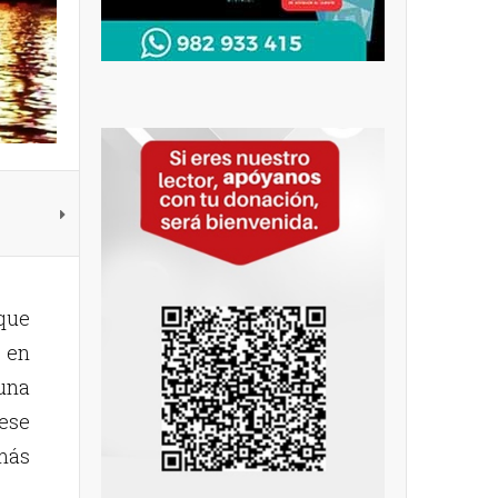
 que
 en
una
ese
más