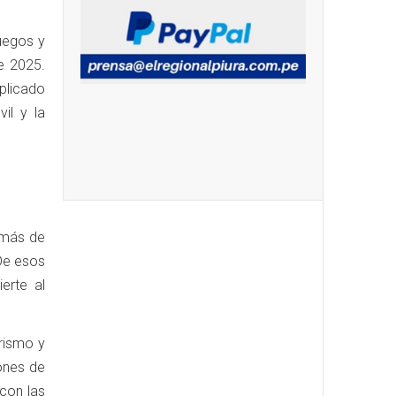
uegos y
e 2025.
plicado
il y la
 más de
De esos
erte al
rismo y
ones de
 con las