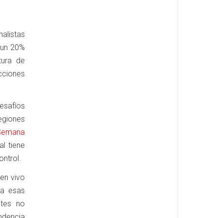
nalistas
y un 20%
tura de
cciones
esafíos
regiones
n Semana
l tiene
ontrol.
 en vivo
ta esas
ntes no
endencia