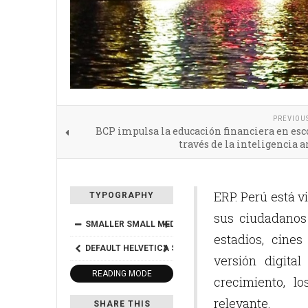
PREVIOU
BCP impulsa la educación financiera en esc
través de la inteligencia ar
ERP. Perú está v
TYPOGRAPHY
sus ciudadanos
SMALLER
SMALL
MEDIUM
BIG
BIGGER
estadios, cine
DEFAULT
HELVETICA
SEGOE
GEORGIA
TIMES
versión digita
READING MODE
crecimiento, 
relevante.
SHARE THIS