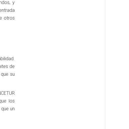
ndos, y
entrada
e otros
ilidad.
ites de
 que su
NCETUR
que los
 que un