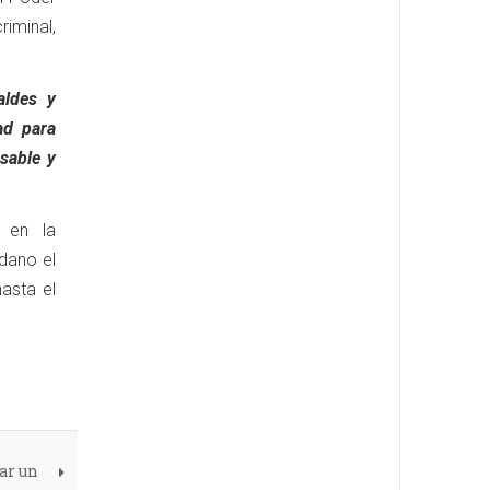
riminal,
aldes y
ad para
sable y
 en la
dano el
asta el
ar un