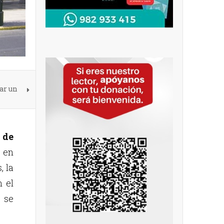
ar un
 de
 en
, la
n el
 se