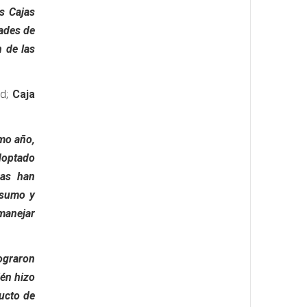
as Cajas
dades de
 de las
ad;
Caja
imo año,
doptado
ras han
nsumo y
manejar
ograron
ién hizo
ucto de