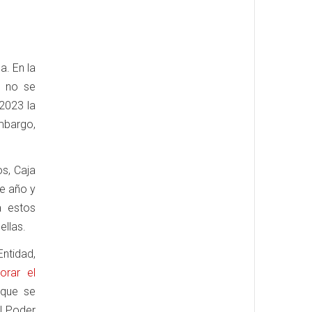
a. En la
s no se
2023 la
mbargo,
os, Caja
te año y
a estos
ellas.
ntidad,
orar el
que se
al Poder