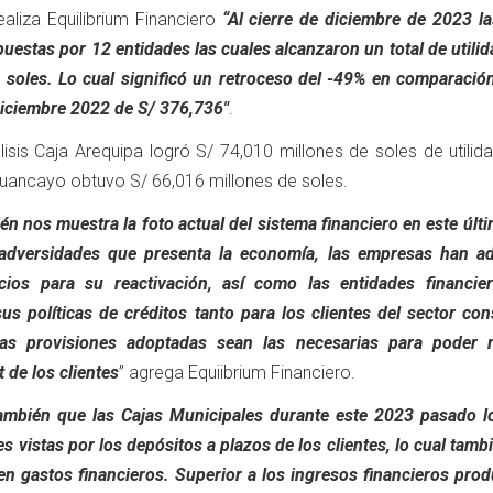
ealiza Equilibrium Financiero
“Al cierre de diciembre de 2023 l
estas por 12 entidades las cuales alcanzaron un total de utili
 soles. Lo cual significó un retroceso del -49% en comparación
diciembre 2022 de S/ 376,736"
.
isis Caja Arequipa logró S/ 74,010 millones de soles de utilid
Huancayo obtuvo S/ 66,016 millones de soles.
én nos muestra la foto actual del sistema financiero en este últ
adversidades que presenta la economía, las empresas han a
ios para su reactivación, así como las entidades financie
s políticas de créditos tanto para los clientes del sector co
as provisiones adoptadas sean las necesarias para poder 
t de los clientes
” agrega Equiibrium Financiero.
mbién que las Cajas Municipales durante este 2023 pasado l
s vistas por los depósitos a plazos de los clientes, lo cual tamb
n gastos financieros. Superior a los ingresos financieros prod