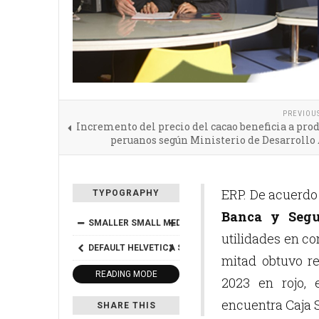
PREVIOU
Incremento del precio del cacao beneficia a pro
peruanos según Ministerio de Desarrollo
ERP. De acuerdo 
TYPOGRAPHY
Banca y Segu
SMALLER
SMALL
MEDIUM
BIG
BIGGER
utilidades en co
DEFAULT
HELVETICA
SEGOE
GEORGIA
TIMES
mitad obtuvo re
READING MODE
2023 en rojo, 
encuentra Caja S
SHARE THIS