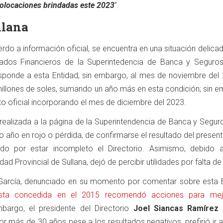
colocaciones brindadas este 2023
”.
llana
erdo a información oficial, se encuentra en una situación delicad
tados Financieros de la Superintedencia de Banca y Seguro
sponde a esta Entidad; sin embargo, al mes de noviembre del 
millones de soles, sumando un año más en esta condición; sin e
to oficial incorporando el mes de diciembre del 2023.
 realizada a la página de la Superintendencia de Banca y Segur
o año en rojo o pérdida, de confirmarse el resultado del presen
do por estar incompleto el Directorio. Asimismo, debido 
dad Provincial de Sullana, dejó de percibir utilidades por falta de 
arcía, denunciado en su momento por comentar sobre esta E
vista concedida en el 2015 recomendó acciones para mej
mbargo, el presidente del Directorio
Joel Siancas Ramírez
r más de 30 años pese a los resultados negativos, prefirió ir 