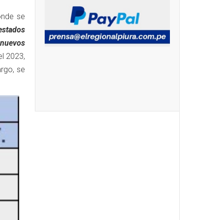
onde se
estados
 nuevos
l 2023,
rgo, se