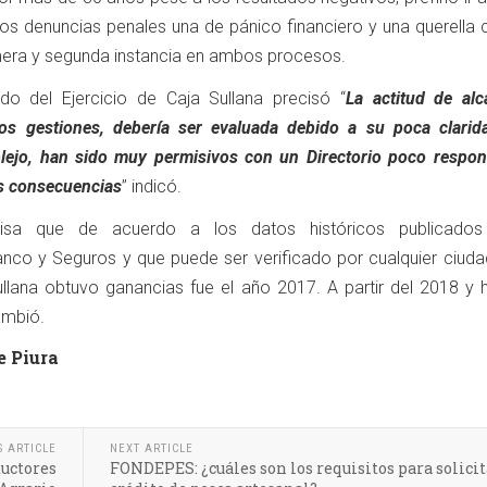
os denuncias penales una de pánico financiero y una querella c
mera y segunda instancia en ambos procesos.
ado del Ejercicio de Caja Sullana precisó “
La actitud de alc
mos gestiones, debería ser evaluada debido a su poca clarid
lejo, han sido muy permisivos con un Directorio poco respon
as consecuencias
” indicó.
isa que de acuerdo a los datos históricos publicados
nco y Seguros y que puede ser verificado por cualquier ciuda
llana obtuvo ganancias fue el año 2017. A partir del 2018 y h
cambió.
e Piura
S ARTICLE
NEXT ARTICLE
ductores
FONDEPES: ¿cuáles son los requisitos para solicit