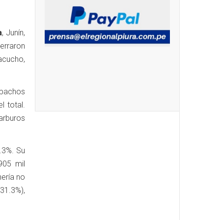
a
, Junín,
erraron
acucho,
spachos
l total.
arburos
.3%. Su
905 mil
ería no
1.3%),
.