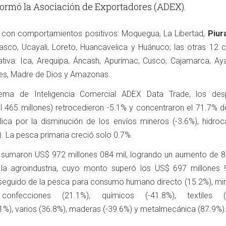
nformó la Asociación de Exportadores (ADEX).
s con comportamientos positivos: Moquegua, La Libertad,
Piur
sco, Ucayali, Loreto, Huancavelica y Huánuco; las otras 12 c
ativa: Ica, Arequipa, Áncash, Apurímac, Cusco, Cajamarca, Ay
bes, Madre de Dios y Amazonas.
tema de Inteligencia Comercial ADEX Data Trade, los de
l 465 millones) retrocedieron -5.1% y concentraron el 71.7% de
ica por la disminución de los envíos mineros (-3.6%), hidroc
). La pesca primaria creció solo 0.7%.
 sumaron US$ 972 millones 084 mil, logrando un aumento de 8
ue la agroindustria, cuyo monto superó los US$ 697 millones 
 seguido de la pesca para consumo humano directo (15.2%), min
confecciones (21.1%), químicos (-41.8%), textiles (3
.1%), varios (36.8%), maderas (-39.6%) y metalmecánica (87.9%)