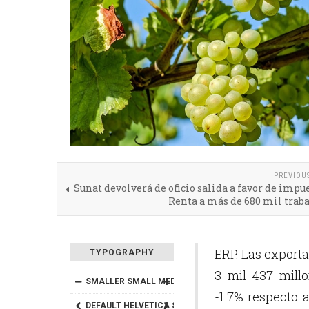
PREVIOU
Sunat devolverá de oficio salida a favor de impue
Renta a más de 680 mil trab
ERP. Las exporta
TYPOGRAPHY
3 mil 437 mill
SMALLER
SMALL
MEDIUM
BIG
BIGGER
-1.7% respecto 
DEFAULT
HELVETICA
SEGOE
GEORGIA
TIMES