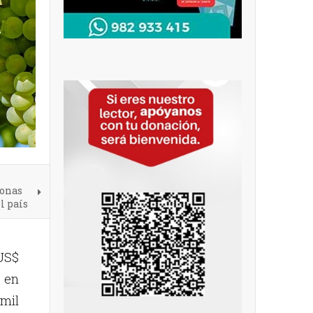
zonas
l país
 US$
 en
mil