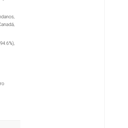
ándanos,
Canadá,
94.6%),
ero