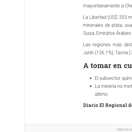
mayoritariamente a Chin
La Libertad (US$ 353 mi
minerales de plata, uv
Suiza, Emiratos Árabes 
Las regiones más diná
Junín (126.1%), Tacna (
A tomar en c
El subsector quími
La minería no met
último.
Diario El Regional d
PREVIOU