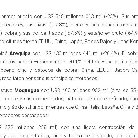
 primer puesto con US$ 548 millones 013 mil (-25%). Sus pr
ntracciones, las uvas (-17.8%), hierro y sus concentrados (-
, cobre y sus concentrados (-57.5%) y estaño en bruto (-64.9
olicitudes fueron EE.UU., China, Japón, Países Bajos y Hong Ko
bicó
Arequipa
con US$ 430 millones 441 mil (-20.4%). El cobr
da más pedida –representó el 50.1% del total–, se contrajo e
libdeno, cinc y cátodos de cobre. China, EE.UU., Japón, C
 resaltaron por ser sus principales mercados.
 estuvo
Moquegua
con US$ 400 millones 962 mil (alza de 55.
por cobre y sus concentrados, cátodos de cobre refinado, án
o y ácido sulfúrico, mientras que China, Italia, España, Chile y B
portadores destacados.
$ 372 millones 258 mil) con una ligera contracción de 
 y sus concentrados, cinc y harina de pescado, que se dir