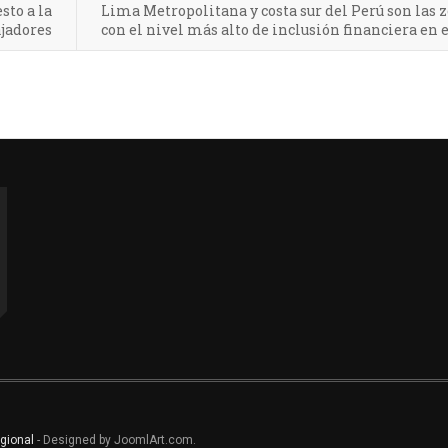
sto a la
Lima Metropolitana y costa sur del Perú son las 
ajadores
con el nivel más alto de inclusión financiera en e
gional
- Designed by JoomlArt.com.