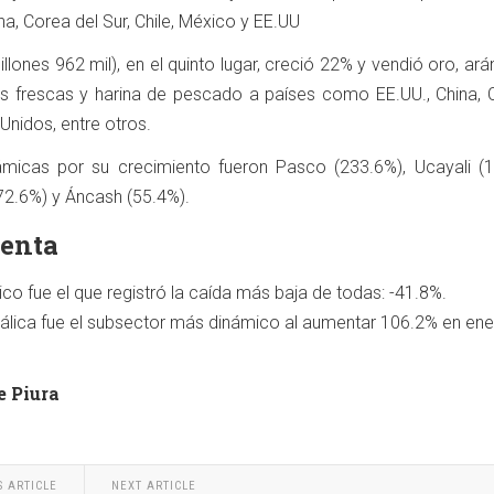
a, Corea del Sur, Chile, México y EE.UU
llones 962 mil), en el quinto lugar, creció 22% y vendió oro, ar
as frescas y harina de pescado a países como EE.UU., China, 
Unidos, entre otros.
micas por su crecimiento fueron Pasco (233.6%), Ucayali (1
72.6%) y Áncash (55.4%).
uenta
co fue el que registró la caída más baja de todas: -41.8%.
álica fue el subsector más dinámico al aumentar 106.2% en en
e Piura
S ARTICLE
NEXT ARTICLE