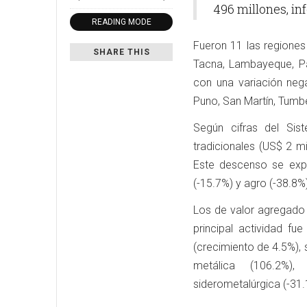
496 millones, i
READING MODE
Fueron 11 las regione
SHARE THIS
Tacna, Lambayeque, Pa
con una variación neg
Puno, San Martín, Tum
Según cifras del Sis
tradicionales (US$ 2 mi
Este descenso se expl
(-15.7%) y agro (-38.8%
Los de valor agregado
principal actividad f
(crecimiento de 4.5%),
metálica (106.2%), 
siderometalúrgica (-31