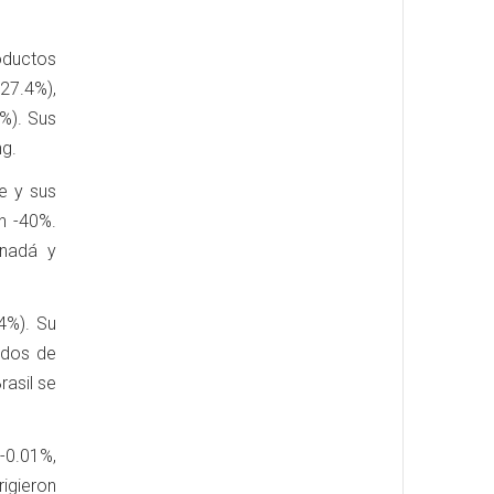
oductos
27.4%),
%). Sus
ng.
e y sus
n -40%.
anadá y
4%). Su
odos de
rasil se
-0.01%,
igieron