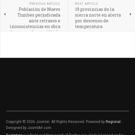
PREVIOUS ARTICLE
NEXT ARTICLE
Población de Nuevo
19 provincias de la
Tumbes perjudicada
sierra norte en alerta
ante retrasos e
por descenso de
inconsistencias en obra
temperatura
de agua y alcantarillado
Copyright © 2026 Joomla!. All Rights Reserved. Powered by
Regional
-
Designed by JoomlArt.com.