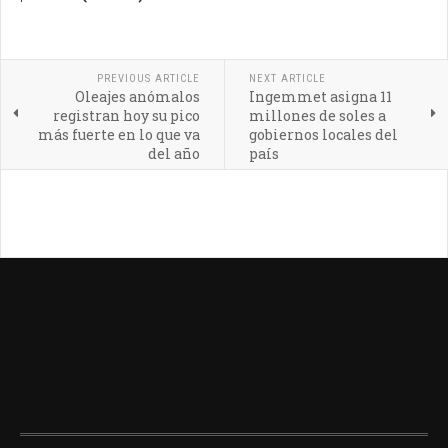
PREVIOUS ARTICLE
NEXT ARTICLE
Oleajes anómalos
Ingemmet asigna 11
registran hoy su pico
millones de soles a
más fuerte en lo que va
gobiernos locales del
del año
país