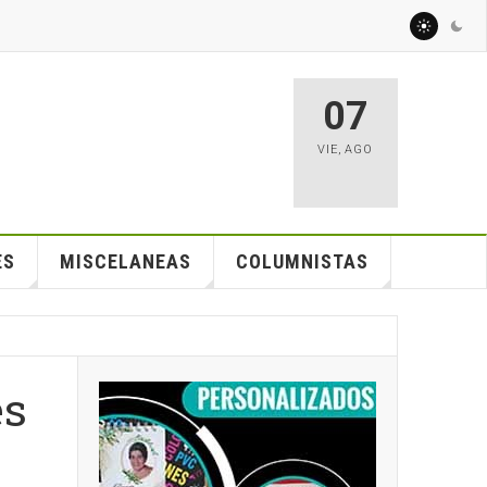
07
VIE
,
AGO
ES
MISCELANEAS
COLUMNISTAS
es