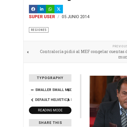
SUPER USER
05 JUNIO 2014
REGIONES
PREVIOU
Contraloría pidió al MEF congelar cuentas 
mun
TYPOGRAPHY
SMALLER
SMALL
MEDIUM
BIG
BIGGER
DEFAULT
HELVETICA
SEGOE
GEORGIA
TIMES
READING MODE
SHARE THIS