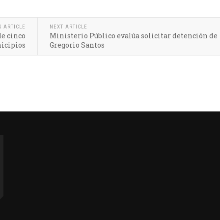
S ARTICLE
NEXT ARTICLE
de cinco
Ministerio Público evalúa solicitar detención de
icipios
Gregorio Santos