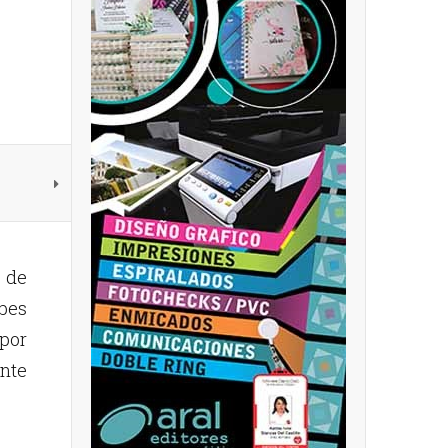
de
bes
 por
nte