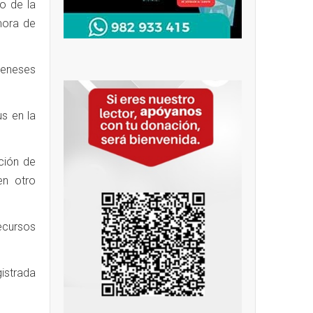
o de la
mora de
Meneses
us en la
ción de
en otro
ecursos
istrada