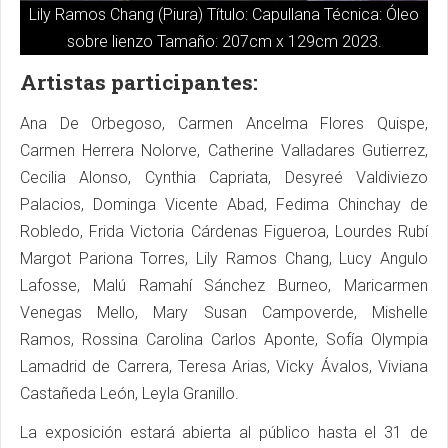
Lily Ramos Chang (Piura) Título: Capullana Técnica: Óleo
sobre lienzo Tamaño: 207cm x 129cm 2023.
Artistas participantes:
Ana De Orbegoso, Carmen Ancelma Flores Quispe,
Carmen Herrera Nolorve, Catherine Valladares Gutierrez,
Cecilia Alonso, Cynthia Capriata, Desyreé Valdiviezo
Palacios, Dominga Vicente Abad, Fedima Chinchay de
Robledo, Frida Victoria Cárdenas Figueroa, Lourdes Rubí
Margot Pariona Torres, Lily Ramos Chang, Lucy Angulo
Lafosse, Malú Ramahí Sánchez Burneo, Maricarmen
Venegas Mello, Mary Susan Campoverde, Mishelle
Ramos, Rossina Carolina Carlos Aponte, Sofía Olympia
Lamadrid de Carrera, Teresa Arias, Vicky Ávalos, Viviana
Castañeda León, Leyla Granillo.
La exposición estará abierta al público hasta el 31 de