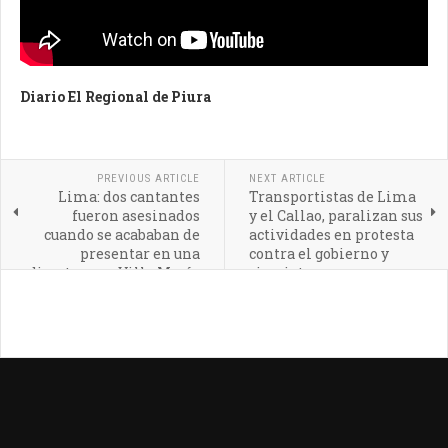
Diario El Regional de Piura
PREVIOUS ARTICLE
NEXT ARTICLE
Lima: dos cantantes
Transportistas de Lima
fueron asesinados
y el Callao, paralizan sus
cuando se acababan de
actividades en protesta
presentar en una
contra el gobierno y
discoteca en Villa María
sicariato
del Triunfo