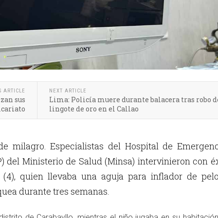
S ARTICLE
NEXT ARTICLE
izan sus
Lima: Policía muere durante balacera tras robo d
icariato
lingote de oro en el Callao
de milagro. Especialistas del Hospital de Emergen
) del Ministerio de Salud (Minsa) intervinieron con é
(4), quien llevaba una aguja para inflador de pelo
áquea durante tres semanas.
distrito de Carabayllo, mientras el niño jugaba en su habitació