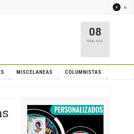
08
SÁB
,
AGO
ES
MISCELANEAS
COLUMNISTAS
as