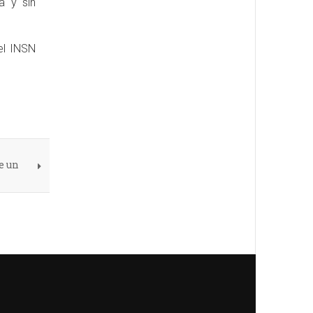
a y sin
el INSN
e un