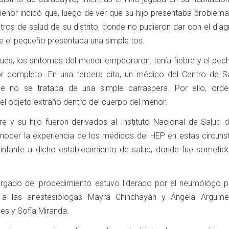
enor indicó que, luego de ver que su hijo presentaba problema
ntros de salud de su distrito, donde no pudieron dar con el dia
ue el pequeño presentaba una simple tos.
ués, los síntomas del menor empeoraron: tenía fiebre y el pech
por completo. En una tercera cita, un médico del Centro de S
e no se trataba de una simple carraspera. Por ello, ord
el objeto extraño dentro del cuerpo del menor.
e y su hijo fueron derivados al Instituto Nacional de Salud d
conocer la experiencia de los médicos del HEP en estas circuns
l infante a dicho establecimiento de salud, donde fue sometid
rgado del procedimiento estuvo liderado por el neumólogo pe
 a las anestesiólogas Mayra Chinchayan y Ángela Argume
es y Sofía Miranda.