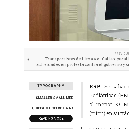
PREVIOU
Transportistas de Lima y el Callao, paral
actividades en protesta contra el gobierno y s
ERP
. Se salvó 
TYPOGRAPHY
Pediátricas (HEP
SMALLER
SMALL
MEDIUM
BIG
BIGGER
al menor S.C.M 
DEFAULT
HELVETICA
SEGOE
GEORGIA
TIMES
(pitón) en su tr
READING MODE
El hecho ocurrió en el 