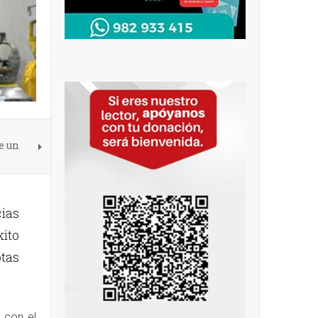
e un
cias
xito
tas
n con el