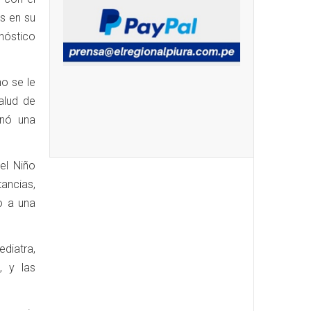
s en su
gnóstico
o se le
alud de
enó una
el Niño
tancias,
o a una
diatra,
, y las