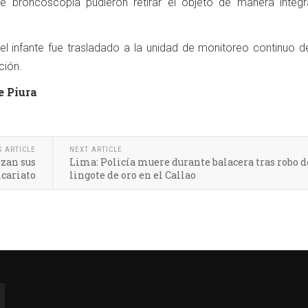
 de broncoscopia pudieron retirar el objeto de manera íntegr
 el infante fue trasladado a la unidad de monitoreo continuo d
ción.
e Piura
S ARTICLE
NEXT ARTICLE
izan sus
Lima: Policía muere durante balacera tras robo d
icariato
lingote de oro en el Callao