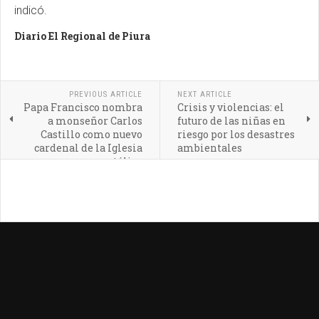
indicó.
Diario El Regional de Piura
PREVIOUS ARTICLE
NEXT ARTICLE
Papa Francisco nombra
Crisis y violencias: el
a monseñor Carlos
futuro de las niñas en
Castillo como nuevo
riesgo por los desastres
cardenal de la Iglesia
ambientales
católica