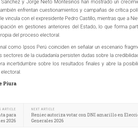
o Sánchez y Jorge Nieto Montesinos han mostrado un crecimi
también enfrentan cuestionamientos y campañas de crítica polít
le vincula con el expresidente Pedro Castillo, mientras que a Nie
cipación en gestiones anteriores del Estado, lo que forma part
propia del proceso electoral.
onal como Ipsos Perú coinciden en señalar un escenario fragm
 sectores de la ciudadanía persisten dudas sobre la credibilida
ra incertidumbre sobre los resultados finales y abre la posibi
electoral.
e Piura
S ARTICLE
NEXT ARTICLE
ta para
Reniec autoriza votar con DNI amarillo en Elecc
les 2026
Generales 2026