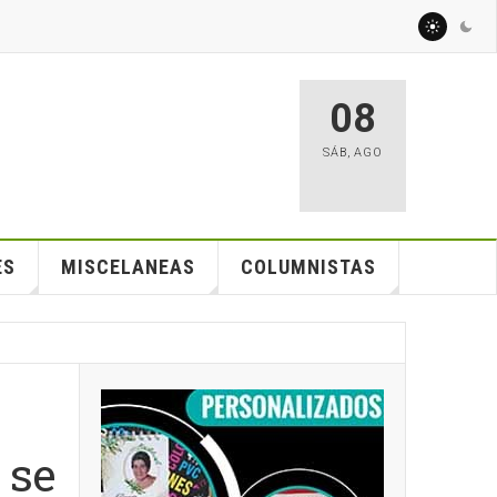
08
SÁB
,
AGO
ES
MISCELANEAS
COLUMNISTAS
 se