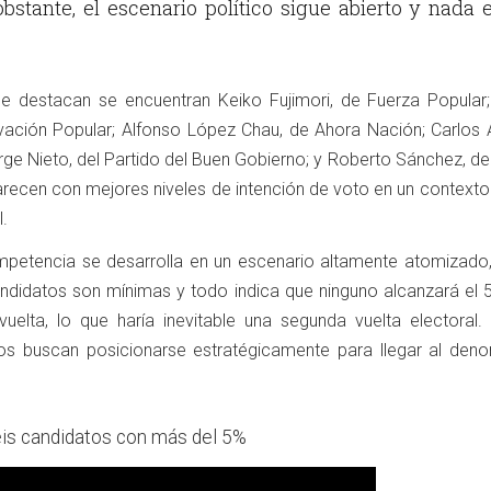
bstante, el escenario político sigue abierto y nada 
ue destacan se encuentran Keiko Fujimori, de Fuerza Popular;
ación Popular; Alfonso López Chau, de Ahora Nación; Carlos Á
rge Nieto, del Partido del Buen Gobierno; y Roberto Sánchez, d
arecen con mejores niveles de intención de voto en un contexto
.
ompetencia se desarrolla en un escenario altamente atomizado
candidatos son mínimas y todo indica que ninguno alcanzará el 
uelta, lo que haría inevitable una segunda vuelta electoral.
tos buscan posicionarse estratégicamente para llegar al den
is candidatos con más del 5%