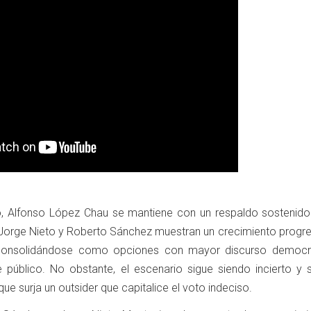
vo, Alfonso López Chau se mantiene con un respaldo sostenido 
 Jorge Nieto y Roberto Sánchez muestran un crecimiento progre
, consolidándose como opciones con mayor discurso democr
 público. No obstante, el escenario sigue siendo incierto y 
 que surja un outsider que capitalice el voto indeciso.