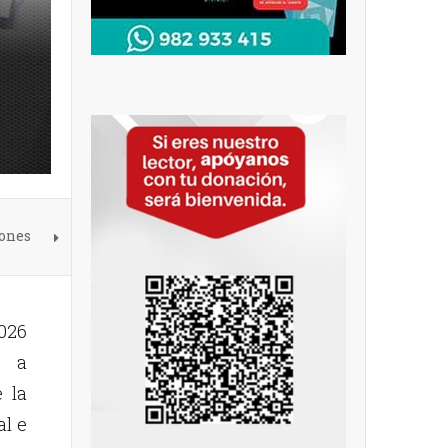
iones
026
n a
 la
al e