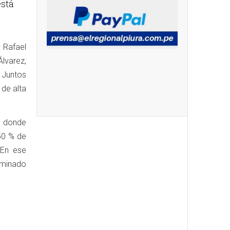
está
 Rafael
lvarez,
e Juntos
 de alta
, donde
50 % de
 En ese
ominado