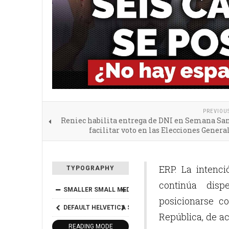
PREVIOU
Reniec habilita entrega de DNI en Semana San
facilitar voto en las Elecciones Genera
ERP. La intenc
TYPOGRAPHY
continúa disp
SMALLER
SMALL
MEDIUM
BIG
BIGGER
posicionarse c
DEFAULT
HELVETICA
SEGOE
GEORGIA
TIMES
República, de a
READING MODE