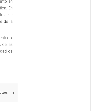
ento en
ica. En
to se le
e de la
entado;
d de las
lidad de
iones