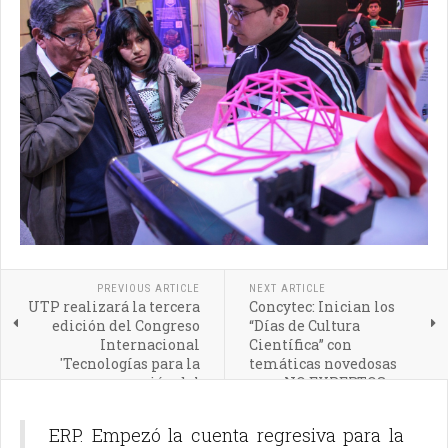
PREVIOUS ARTICLE
NEXT ARTICLE
UTP realizará la tercera
Concytec: Inician los
edición del Congreso
“Días de Cultura
Internacional
Científica” con
'Tecnologías para la
temáticas novedosas
conservación del
para NO EXPERTOS en
medioambiente'
ciencia
ERP. Empezó la cuenta regresiva para la