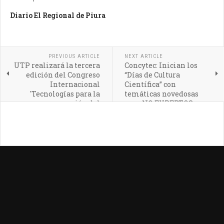
Diario El Regional de Piura
PREVIOUS ARTICLE
NEXT ARTICLE
UTP realizará la tercera
Concytec: Inician los
edición del Congreso
“Días de Cultura
Internacional
Científica” con
'Tecnologías para la
temáticas novedosas
conservación del
para NO EXPERTOS en
medioambiente'
ciencia