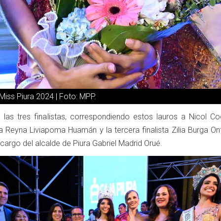
iss Piura 2024 | Foto: MPP.
 las tres finalistas, correspondiendo estos lauros a Nicol Co
ta Reyna Liviapoma Huamán y la tercera finalista Zilia Burga O
cargo del alcalde de Piura Gabriel Madrid Orué.