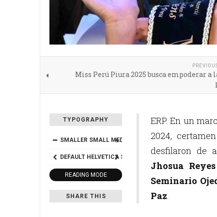
PREVIOU
Miss Perú Piura 2025 busca empoderar a 
ERP. En un marc
TYPOGRAPHY
2024, certamen
SMALLER
SMALL
MEDIUM
BIG
BIGGER
desfilaron de 
DEFAULT
HELVETICA
SEGOE
GEORGIA
TIMES
Jhosua Reyes
READING MODE
Seminario Oje
Paz
.
SHARE THIS