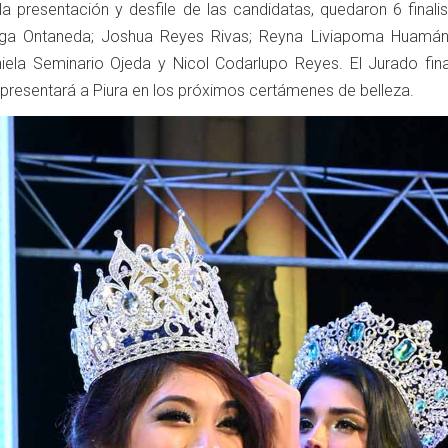
a presentación y desfile de las candidatas, quedaron 6 finalis
urga Ontaneda; Joshua Reyes Rivas; Reyna Liviapoma Huamán
ela Seminario Ojeda y Nicol Codarlupo Reyes. El Jurado fin
representará a Piura en los próximos certámenes de belleza.