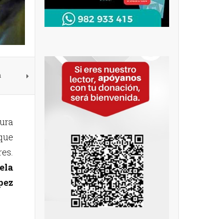
n
iura
que
es.
ela
pez