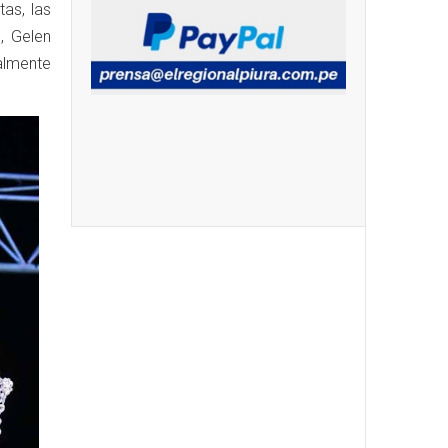
tas, las
, Gelen
almente