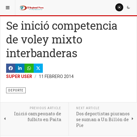
ESTÁ AQUÍ:
MISCELANEAS
SOCIALES
Se inició competencia
de voley mixto
interbanderas
SUPER USER
11 FEBRERO 2014
DEPORTE
PREVIOUS ARTICLE
NEXT ARTICLE
Inició campeonato de
Dos deportistas piuranos
fulbito en Paita
se suman a Un Billón de
Pie