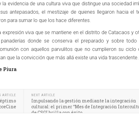
y la evidencia de una cultura viva que distingue una sociedad i
 sus antepasados, el mestizaje de quienes llegaron hacia el te
on para sumar lo que los hace diferentes.
 expresión viva que se mantiene en el distrito de Catacaos y o
n panaderías donde se conserva el preparado y sobre todo 
omunión con aquellos parvulitos que no cumplieron su ciclo 
rzan que la convicción que más allá existe una vida trascendente.
e Piura
S ARTICLE
NEXT ARTICLE
 séptimo
Impulsando la gestión mediante la integración
AcceCine
cultural: el primer “Mes de Integración Intercult
de CSGI brilla con éxito