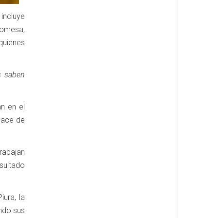
incluye
promesa,
quienes
s saben
n en el
 hace de
rabajan
sultado
ura, la
endo sus