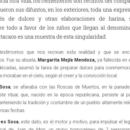
cia otra vida; los cementerios son recintos del compa
 fueron sus difuntos, en los exteriores, toda una expre
vés de dulces y otras elaboraciones de harina, 
re todo a favor de los niños que llegan al denomin
atacaos es una muestra de esta singularidad.
estimonios que nos recrean esta realidad y que se enc
os. Fue su abuela,
Margarita Mejía Mendoza,
ya fallecida en 
écadas, asumió la tarea de preparar dulces para conmemora
a moraban en el cielo, según el creer y la convicción local.
 Sosa
, se afanaba con las Roscas de Muertos, en la panade
e ritual, que, nacido en la época republicana, persiste al p
nteniendo la tradición y costumbre de un pueblo altamente reli
ersas fechas.
res Sosa
, este dato, es el motor y motivo, para impulsar el l
ocal de Juan de Mori, un grupo homogéneo de 7 personas