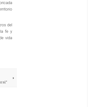
mbricada
rritorio
tros del
la fe y
de vida
ural”