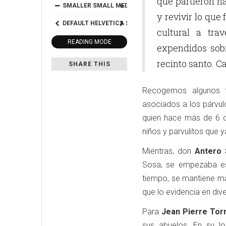
que partieron ha
SMALLER
SMALL
MEDIUM
BIG
BIGGER
y revivir lo que
DEFAULT
HELVETICA
SEGOE
GEORGIA
TIMES
cultural a tra
READING MODE
expendidos sob
recinto santo. C
SHARE THIS
Recogemos algunos t
asociados a los párvul
quien hace más de 6 d
niños y parvulitos que y
Mientras, don
Antero
Sosa, se empezaba est
tiempo, se mantiene ma
que lo evidencia en div
Para
Jean Pierre Tor
sus abuelos. En su l