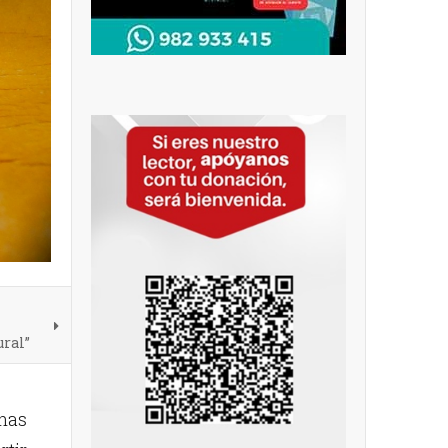
ural”
onas