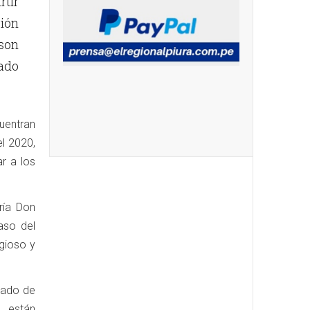
rtir
sión
son
ado
uentran
el 2020,
r a los
ría Don
aso del
gioso y
egado de
, están