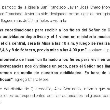
l párroco de la iglesia San Francisco Javier, José Chero More
 San Francisco Javier ha sido designada como lugar de peregrin
lleguen más de 50 mil fieles a visitarla.
as coordinaciones para recibir a los fieles del Señor de 
s actividades deportivas y el 1 viene un ministerio musica
 el día central, será la Misa a las 10 a.m. y luego se realiza
,4,6 y 8 de febrero, previa misa a las 4:00 p.m.”
, sostuvo el 
 momento de hacer un llamado a los fieles para vivir en u
iscrepancias nos dividimos un poco, pero el Señor nos lla
memos en medio de nuestras debilidades. Es hora de u
Chocán”
, agregó Chero More.
de del distrito de Querecotillo, Alex Seminario, informó que s
naciones correspondientes con las autoridades religiosas par
.