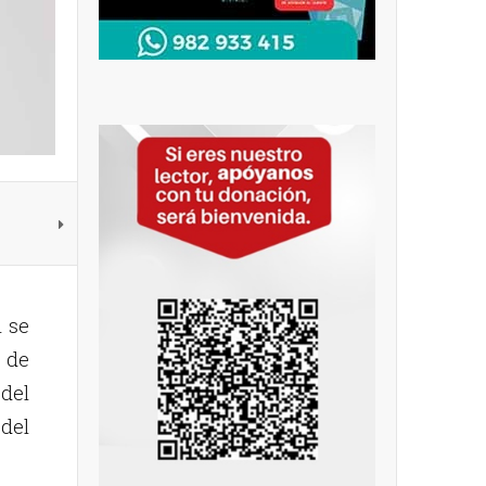
 se
 de
 del
del