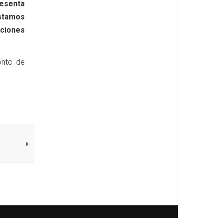
resenta
Estamos
iciones
onto de