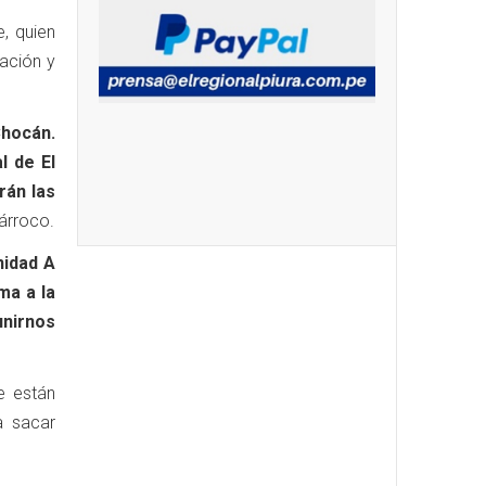
, quien
ación y
Chocán.
l de El
rán las
párroco.
nidad A
ma a la
nirnos
e están
a sacar