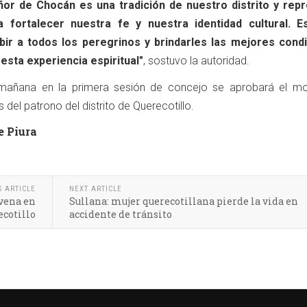
eñor de Chocán es una tradición de nuestro distrito y rep
a fortalecer nuestra fe y nuestra identidad cultural. 
bir a todos los peregrinos y brindarles las mejores cond
esta experiencia espiritual"
, sostuvo la autoridad.
mañana en la primera sesión de concejo se aprobará el m
 del patrono del distrito de Querecotillo.
e Piura
S ARTICLE
NEXT ARTICLE
vena en
Sullana: mujer querecotillana pierde la vida en
ecotillo
accidente de tránsito