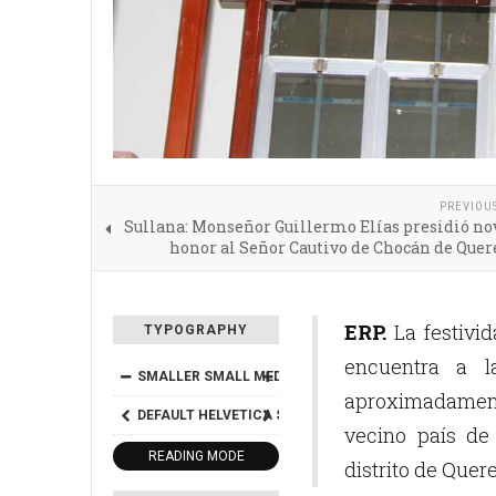
PREVIOU
Sullana: Monseñor Guillermo Elías presidió no
honor al Señor Cautivo de Chocán de Quer
ERP.
La festivi
TYPOGRAPHY
encuentra a l
SMALLER
SMALL
MEDIUM
BIG
BIGGER
aproximadamente
DEFAULT
HELVETICA
SEGOE
GEORGIA
TIMES
vecino país de
READING MODE
distrito de Quere