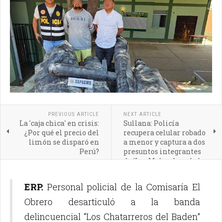
PREVIOUS ARTICLE
NEXT ARTICLE
La 'caja chica' en crisis:
Sullana: Policía
¿Por qué el precio del
recupera celular robado
limón se disparó en
a menor y captura a dos
Perú?
presuntos integrantes
de 'Los Malandros de la
Moto Roja'
ERP.
Personal policial de la Comisaría El
Obrero desarticuló a la banda
delincuencial “Los Chatarreros del Baden”