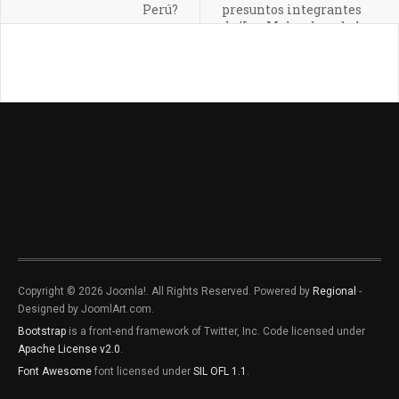
Perú?
presuntos integrantes
de 'Los Malandros de la
Moto Roja'
Copyright © 2026 Joomla!. All Rights Reserved. Powered by
Regional
-
Designed by JoomlArt.com.
Bootstrap
is a front-end framework of Twitter, Inc. Code licensed under
Apache License v2.0
.
Font Awesome
font licensed under
SIL OFL 1.1
.