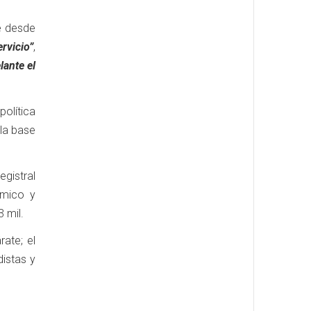
e desde
rvicio”
,
ante el
política
 la base
egistral
ómico y
 mil.
rate; el
distas y