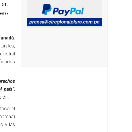
n en
ero
Canadá
.
urales,
egistral
ficados
Derechos
l país”
,
ción.
tacó el
 marcha)
o y las