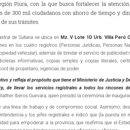
región Piura, con la que busca fortalecer la atenció
s de 300 mil ciudadanos con ahorro de tiempo y din
 de sus trámites.
istral de Sullana se ubica en
Mz. V Lote 1D Urb. Villa Perú 
ones en los cuatro registros (Personas Jurídicas, Personas Nat
piedad vehicular), además de brindar el servicio de publicidad r
oletas informativas, copias simples y copias literales, certi
cord de propietario, vigencias de poder.
tivo y refleja el propósito que tiene el Ministerio de Justicia y 
 de llevar los servicios registrales a todos los rincones de
 Walther Iberos Guevara, quien presidió la ceremonia de inaugura
e una línea de trabajo y de compromiso social. Asimismo, des
intendencia y los jefes registrales e indicó que (la puesta en
idad para empoderar a la provincia, que reafirma que el Estad