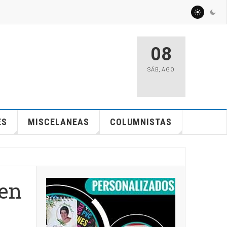
08
SÁB
,
AGO
ES
MISCELANEAS
COLUMNISTAS
 en