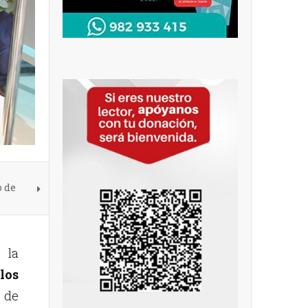
o de
 la
los
 de