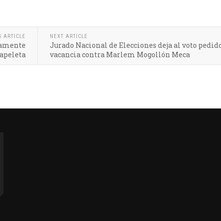
S ARTICLE
NEXT ARTICLE
ntamente
Jurado Nacional de Elecciones deja al voto pedid
apeleta
vacancia contra Marlem Mogollón Meca