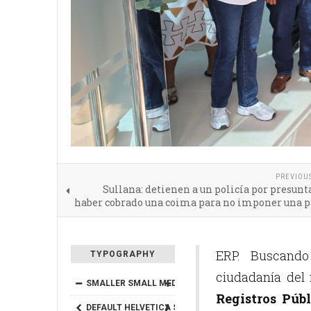
PREVIOU
Sullana: detienen a un policía por presu
haber cobrado una coima para no imponer una p
ERP. Buscando 
TYPOGRAPHY
ciudadanía del 
SMALLER
SMALL
MEDIUM
BIG
BIGGER
Registros Públ
DEFAULT
HELVETICA
SEGOE
GEORGIA
TIMES