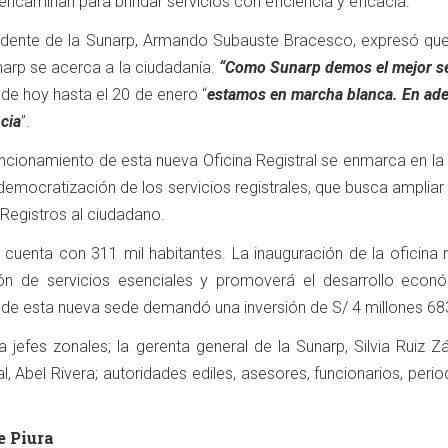
encaminan para brindar servicios con eficiencia y eficacia.
tendente de la Sunarp, Armando Subauste Bracesco, expresó qu
unarp se acerca a la ciudadanía.
“Como Sunarp demos el mejor se
de hoy hasta el 20 de enero “
estamos en marcha blanca. En adel
ncia
”.
ncionamiento de esta nueva Oficina Registral se enmarca en la 
democratización de los servicios registrales, que busca ampliar
 Registros al ciudadano.
 cuenta con 311 mil habitantes. La inauguración de la oficina r
ción de servicios esenciales y promoverá el desarrollo econ
 de esta nueva sede demandó una inversión de S/ 4 millones 683
a jefes zonales; la gerenta general de la Sunarp, Silvia Ruiz Zá
al, Abel Rivera; autoridades ediles, asesores, funcionarios, perio
e Piura