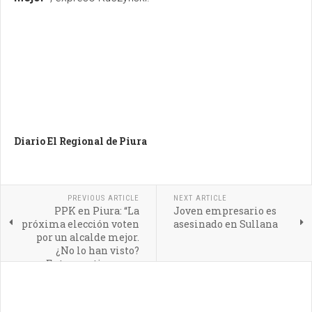
Diario El Regional de Piura
PREVIOUS ARTICLE
NEXT ARTICLE
PPK en Piura: “La
Joven empresario es
próxima elección voten
asesinado en Sullana
por un alcalde mejor.
¿No lo han visto?
Entonces tiene que
revocarlo”