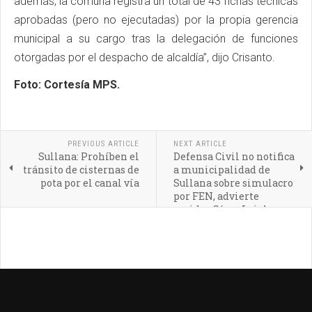
además, la comuna registra un total de 43 fichas técnicas
aprobadas (pero no ejecutadas) por la propia gerencia
municipal a su cargo tras la delegación de funciones
otorgadas por el despacho de alcaldía”, dijo Crisanto.
Foto: Cortesía MPS.
PREVIOUS ARTICLE
NEXT ARTICLE
Sullana: Prohíben el
Defensa Civil no notifica
tránsito de cisternas de
a municipalidad de
pota por el canal vía
Sullana sobre simulacro
por FEN, advierte
regidor César Leigh