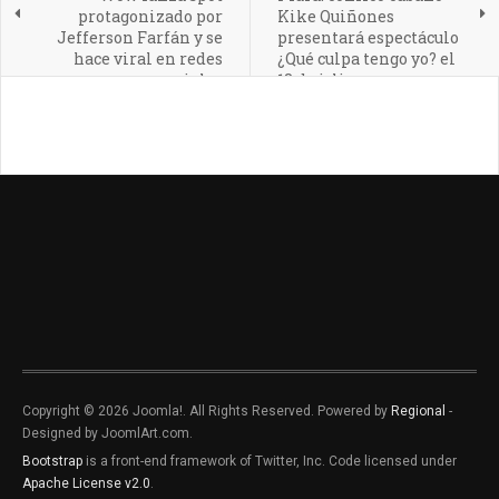
protagonizado por
Kike Quiñones
Jefferson Farfán y se
presentará espectáculo
hace viral en redes
¿Qué culpa tengo yo? el
sociales
18 de julio
Copyright © 2026 Joomla!. All Rights Reserved. Powered by
Regional
-
Designed by JoomlArt.com.
Bootstrap
is a front-end framework of Twitter, Inc. Code licensed under
Apache License v2.0
.