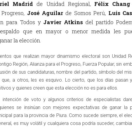
riel Madrid
de Unidad Regional,
Félix Chang
l Progreso,
José Aguilar
de Somos Perú,
Luis Cas
n para Todos y
Javier Atkins
del partido Podem
respaldo que en mayor o menor medida les pu
ganar la elección.
entos que realizan mayor dinamismo electoral son Unidad Re
ontigo Región, Alianza para el Progreso, Fuerza Popular; sin em
fusión de sus candidaturas, nombre del partido, símbolo del mi
 que, a otros, les es esquivo. Lo cierto, que los días pasan
itivos y quienes creen que esta elección no es para ellos.
 intención de voto y algunos criterios de especialistas da
quienes se insinúan con mejores expectativas de ganar la 
nicipal para la provincia de Piura. Como sucede siempre, el el
eneral, es muy volátil y cualquiera cosa podría suceder, cambi