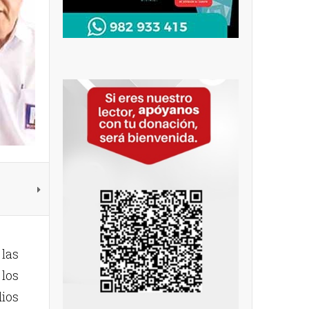
las
 los
dios