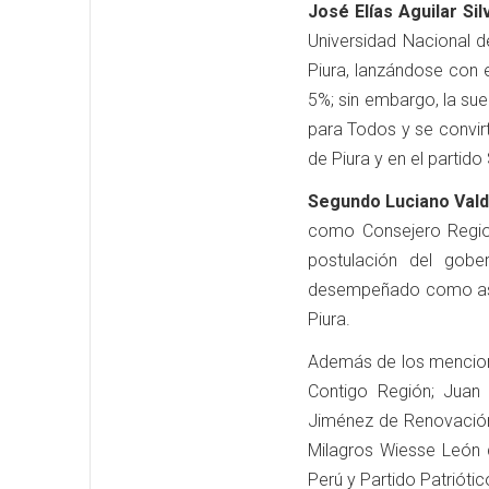
José Elías Aguilar Sil
Universidad Nacional d
Piura, lanzándose con e
5%; sin embargo, la su
para Todos y se convirt
de Piura y en el partid
Segundo Luciano Vald
como Consejero Region
postulación del gob
desempeñado como aseso
Piura.
Además de los menciona
Contigo Región; Juan
Jiménez de Renovación
Milagros Wiesse León 
Perú y Partido Patrióti