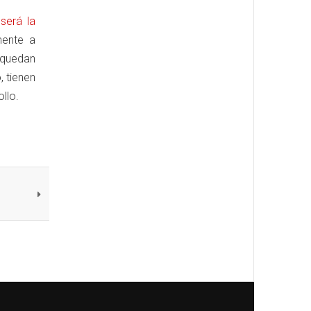
y
será la
mente a
e quedan
, tienen
ollo.