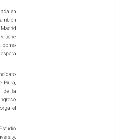
slada en
también
 Madrid
y tiene
02 como
 espera
andidato
 Piura,
r de la
Congreso
orga el
Estudió
ersity,