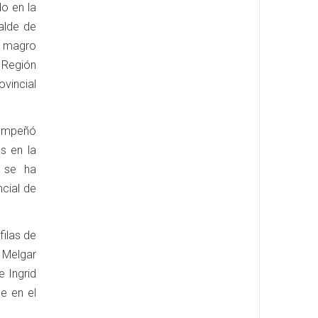
o en la
calde de
un magro
 Región
ovincial
sempeñó
s en la
n se ha
cial de
ilas de
 Melgar
 Ingrid
e en el