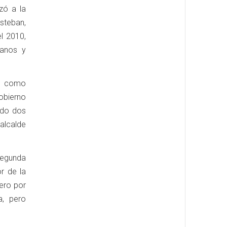
zó a la
isteban,
l 2010,
ranos y
do como
obierno
ado dos
alcalde
segunda
or de la
ero por
a, pero