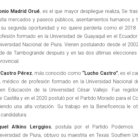
onio Madrid Orué
, es el que mayor despliegue realiza, Se tra
 visita mercados y paseos públicos, asentamientos humanos y 
es su segunda oportunidad y no quiere perderla como el 2018.
fesión formado en la Universidad de Guayaquil en el Ecuador 
Universidad Nacional de Piura. Vienen postulando desde el 20
alde de Tambogrande después y en las dos últimas elecciones
rovincial.
n Castro Pérez
, más conocido como
“Lucho Castro”
, es el c
 médico de profesión formado en la Universidad Nacional de
 en Educación de la Universidad César Vallejo. Fue regido
 de Castilla y en el 2020 postuló por el Partido Morado para el 
iendo una alta votación. Su trabajo en la Beneficencia le ot
 candidatura.
uel Atkins Lerggios
, postula por el Partido Podemos. 
niversidad de Piura, obtuvo su maestría en Texas Southern Univ