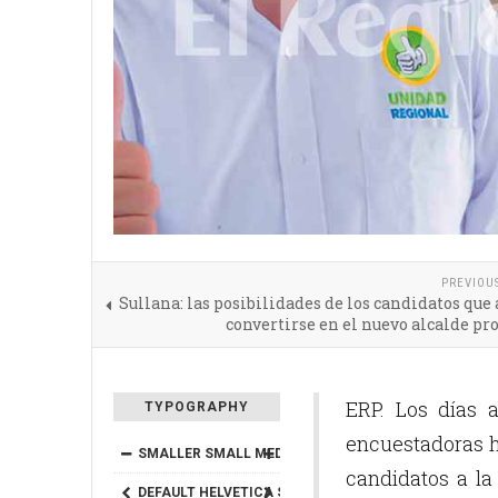
PREVIOU
Sullana: las posibilidades de los candidatos que
convertirse en el nuevo alcalde pr
ERP. Los días 
TYPOGRAPHY
encuestadoras h
SMALLER
SMALL
MEDIUM
BIG
BIGGER
candidatos a la
DEFAULT
HELVETICA
SEGOE
GEORGIA
TIMES