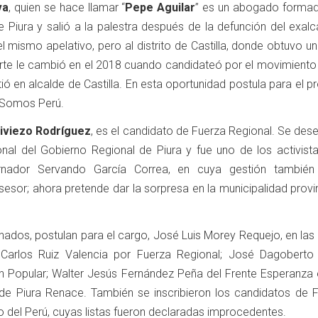
va
, quien se hace llamar “
Pepe Aguilar
” es un abogado formad
e Piura y salió a la palestra después de la defunción del exal
l mismo apelativo, pero al distrito de Castilla, donde obtuvo 
erte le cambió en el 2018 cuando candidateó por el movimiento
ió en alcalde de Castilla. En esta oportunidad postula para el pr
o Somos Perú.
iviezo Rodríguez
, es el candidato de Fuerza Regional. Se de
al del Gobierno Regional de Piura y fue uno de los activista
ernador Servando García Correa, en cuya gestión tambié
r; ahora pretende dar la sorpresa en la municipalidad provin
dos, postulan para el cargo, José Luis Morey Requejo, en las f
 Carlos Ruiz Valencia por Fuerza Regional; José Dagoberto
 Popular; Walter Jesús Fernández Peña del Frente Esperanza e
de Piura Renace. También se inscribieron los candidatos de F
co del Perú, cuyas listas fueron declaradas improcedentes.