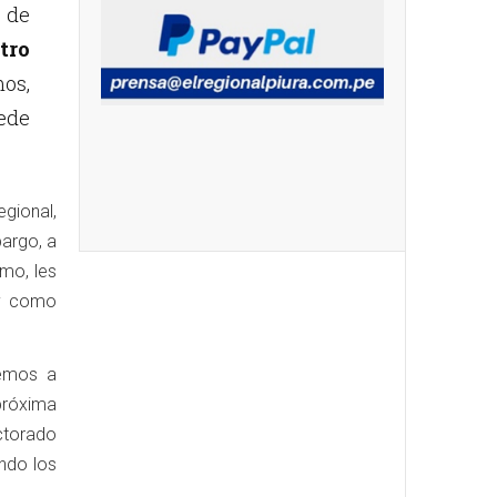
de
tro
os,
ede
gional,
bargo, a
smo, les
 y como
remos a
próxima
ectorado
ando los