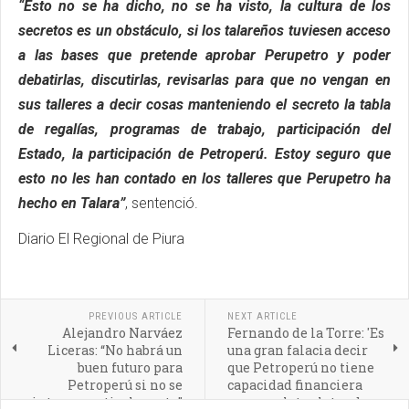
“Esto no se ha dicho, no se ha visto, la cultura de los
secretos es un obstáculo, si los talareños tuviesen acceso
a las bases que pretende aprobar Perupetro y poder
debatirlas, discutirlas, revisarlas para que no vengan en
sus talleres a decir cosas manteniendo el secreto la tabla
de regalías, programas de trabajo, participación del
Estado, la participación de Petroperú. Estoy seguro que
esto no les han contado en los talleres que Perupetro ha
hecho en Talara”
, sentenció.
Diario El Regional de Piura
PREVIOUS ARTICLE
NEXT ARTICLE
Alejandro Narváez
Fernando de la Torre: 'Es
Liceras: “No habrá un
una gran falacia decir
buen futuro para
que Petroperú no tiene
Petroperú si no se
capacidad financiera
integra verticalmente”
para explotar lotes de