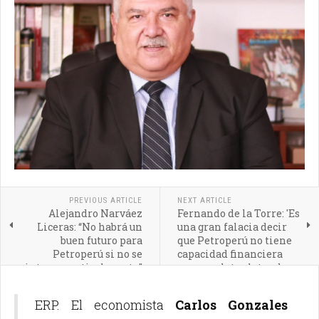
PREVIOUS ARTICLE
NEXT ARTICLE
Alejandro Narváez
Fernando de la Torre: 'Es
Liceras: “No habrá un
una gran falacia decir
buen futuro para
que Petroperú no tiene
Petroperú si no se
capacidad financiera
integra verticalmente”
para explotar lotes de
Talara'
ERP. El economista
Carlos Gonzales