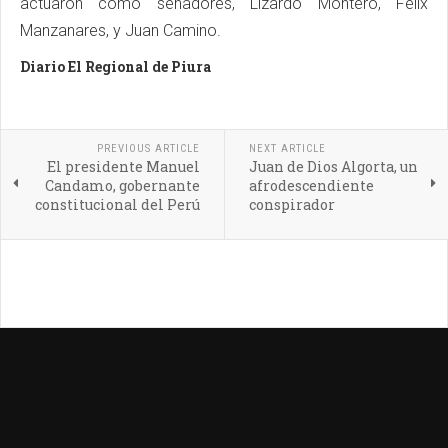
actuaron como senadores, Lizardo Montero, Félix
Manzanares, y Juan Camino.
Diario El Regional de Piura
PREVIOUS ARTICLE
NEXT ARTICLE
El presidente Manuel
Juan de Dios Algorta, un
Candamo, gobernante
afrodescendiente
constitucional del Perú
conspirador