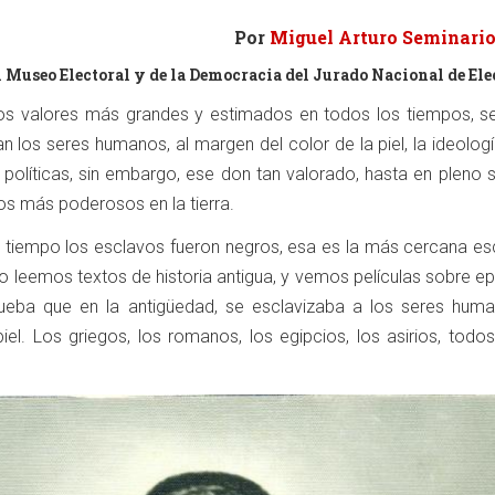
Por
Miguel Arturo Seminario
l Museo Electoral y de la Democracia del Jurado Nacional de El
los valores más grandes y estimados en todos los tiempos, ser
n los seres humanos, al margen del color de la piel, la ideologí
 políticas, sin embargo, ese don tan valorado, hasta en pleno 
los más poderosos en la tierra.
 tiempo los esclavos fueron negros, esa es la más cercana esc
o leemos textos de historia antigua, y vemos películas sobre e
ueba que en la antigüedad, se esclavizaba a los seres hum
iel. Los griegos, los romanos, los egipcios, los asirios, todo