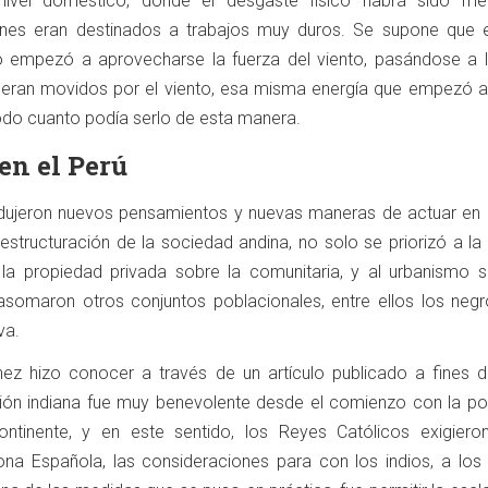
a nivel doméstico, donde el desgaste físico habrá sido me
nes eran destinados a trabajos muy duros. Se supone que 
 empezó a aprovecharse la fuerza del viento, pasándose a 
s eran movidos por el viento, esa misma energía que empezó 
todo cuanto podía serlo de esta manera.
en el Perú
rodujeron nuevos pensamientos y nuevas maneras de actuar en e
structuración de la sociedad andina, no solo se priorizó a la 
a la propiedad privada sobre la comunitaria, y al urbanismo s
asomaron otros conjuntos poblacionales, entre ellos los negr
va.
z hizo conocer a través de un artículo publicado a fines de
ción indiana fue muy benevolente desde el comienzo con la po
ntinente, y en este sentido, los Reyes Católicos exigiero
ona Española, las consideraciones para con los indios, a los