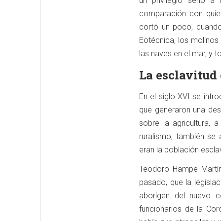
un privilegio serlo 
comparación con quie
cortó un poco, cuando
Eotécnica, los molino
las naves en el mar, y 
La esclavitud 
En el siglo XVI se int
que generaron una dese
sobre la agricultura, 
ruralismo; también se 
eran la población escla
Teodoro Hampe Martíne
pasado, que la legisla
aborigen del nuevo co
funcionarios de la Cor