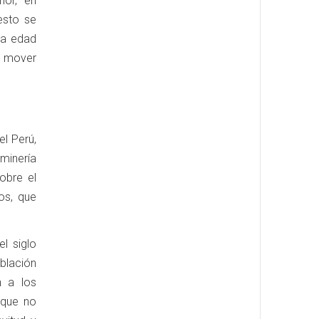
nor, en
esto se
la edad
a mover
l Perú,
minería
obre el
os, que
l siglo
blación
n a los
 que no