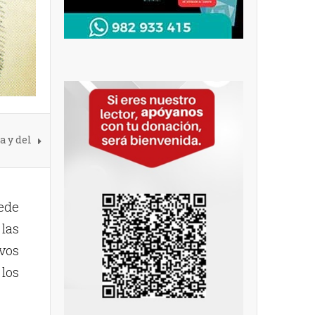
a y del
uede
 las
vos
 los