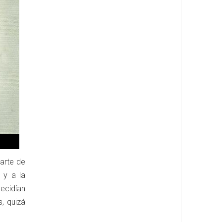
parte de
 y a la
ecidían
s, quizá