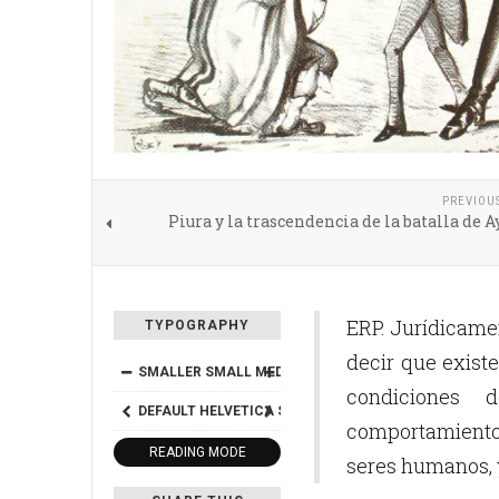
PREVIOU
Piura y la trascendencia de la batalla de 
ERP. Jurídicame
TYPOGRAPHY
decir que existe
SMALLER
SMALL
MEDIUM
BIG
BIGGER
condiciones
DEFAULT
HELVETICA
SEGOE
GEORGIA
TIMES
comportamientos,
READING MODE
seres humanos, 