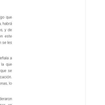
lgo que
a, habrá
s, y de
en este
n se les
señala a
 la que
rque se
icación.
nas, lo
deraron