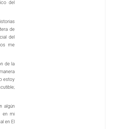
ico del
storias
tera de
ial del
nos me
n de la
 manera
no estoy
cutible;
n algún
s en mi
al en El