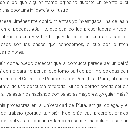
o se supo que alguien tramó agredirla durante un evento públ
 una oportuna infidencia lo frustró.
nesa Jiménez me contó, mientras yo investigaba una de las hi
n el podcast #3alhilo, que cuando fue presentadora y repor
 al menos una vez fue bloqueada de cubrir una actividad ofic
 Y esos son los casos que conocemos, o que por lo me
sus nombres.
ún corta, puedo detectar que la conducta parece ser un patró
. Y como para no pensar que tomo partido por mis colegas de
iento del Colegio de Periodistas del Perú (Filial Piura), al que 
rataría de una conducta reiterada. Mi sola opinión podría ser dis
ial, ya estamos hablando con palabras mayores. ¿Alguien más?
is profesoras en la Universidad de Piura, amiga, colega, y e
 trabajo (porque también hice prácticas preprofesionale
tió en activista ciudadana y también escribe una columna seman