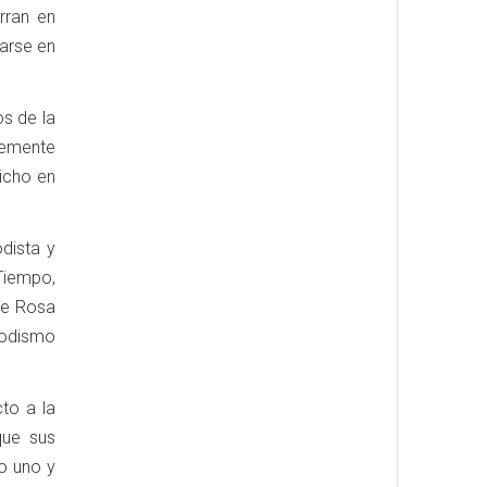
rran en
sarse en
os de la
temente
dicho en
dista y
 Tiempo,
de Rosa
iodismo
to a la
que sus
o uno y