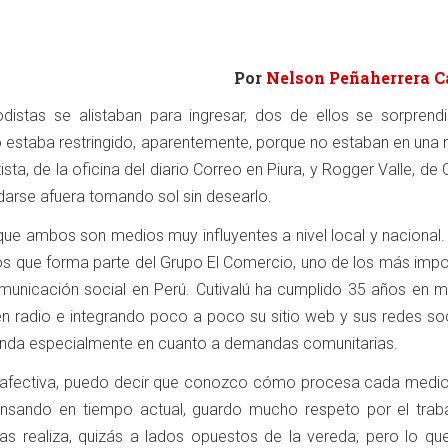
Por
Nelson Peñaherrera Ca
distas se alistaban para ingresar, dos de ellos se sorprendi
estaba restringido, aparentemente, porque no estaban en una r
ista, de la oficina del diario Correo en Piura, y Rogger Valle, de C
darse afuera tomando sol sin desearlo.
que ambos son medios muy influyentes a nivel local y nacional.
os que forma parte del Grupo El Comercio, uno de los más impo
comunicación social en Perú. Cutivalú ha cumplido 35 años en 
 radio e integrando poco a poco su sitio web y sus redes soc
da especialmente en cuanto a demandas comunitarias.
 afectiva, puedo decir que conozco cómo procesa cada medi
pensando en tiempo actual, guardo mucho respeto por el trab
s realiza, quizás a lados opuestos de la vereda; pero lo qu