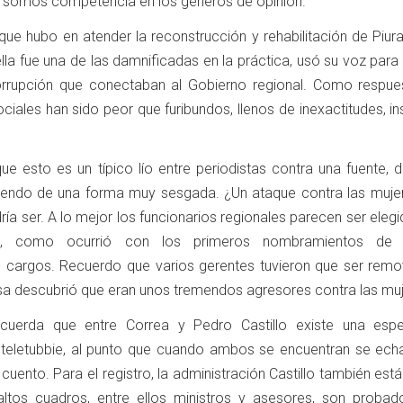
i somos competencia en los géneros de opinión.
ue hubo en atender la reconstrucción y rehabilitación de Piura
lla fue una de las damnificadas en la práctica, usó su voz para
rrupción que conectaban al Gobierno regional. Como respues
ciales han sido peor que furibundos, llenos de inexactitudes, in
ue esto es un típico lío entre periodistas contra una fuente, 
 viendo de una forma muy sesgada. ¿Un ataque contra las muje
a ser. A lo mejor los funcionarios regionales parecen ser eleg
ta, como ocurrió con los primeros nombramientos de G
s cargos. Recuerdo que varios gerentes tuvieron que ser remo
sa descubrió que eran unos tremendos agresores contra las muj
recuerda que entre Correa y Pedro Castillo existe una esp
eletubbie, al punto que cuando ambos se encuentran se ech
 cuento. Para el registro, la administración Castillo también est
ltos cuadros, entre ellos ministros y asesores, son probad