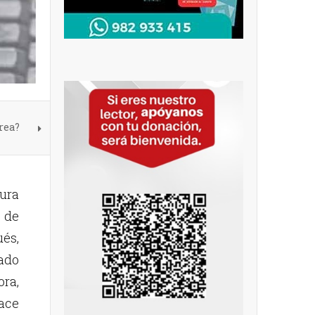
rea?
ura
 de
ués,
mado
ra,
hace