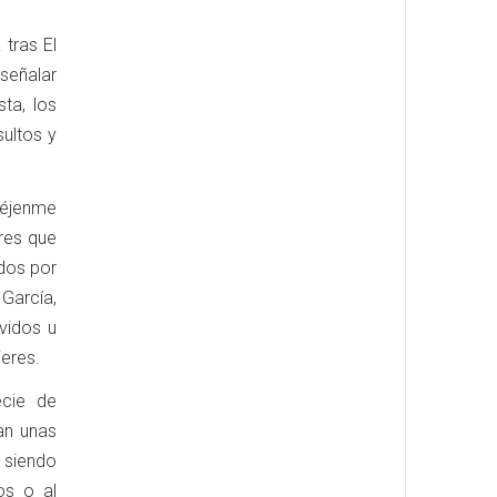
 tras El
 señalar
ta, los
sultos y
déjenme
res que
idos por
arcía,
vidos u
eres.
ecie de
an unas
á siendo
os o al