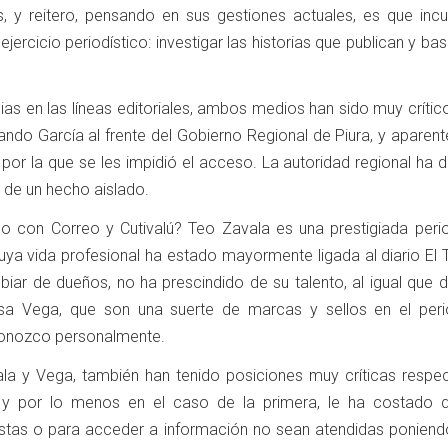
, y reitero, pensando en sus gestiones actuales, es que incu
jercicio periodístico: investigar las historias que publican y ba
ias en las líneas editoriales, ambos medios han sido muy crític
ando García al frente del Gobierno Regional de Piura, y aparen
por la que se les impidió el acceso. La autoridad regional ha 
 de un hecho aislado.
olo con Correo y Cutivalú? Teo Zavala es una prestigiada perio
cuya vida profesional ha estado mayormente ligada al diario El
biar de dueños, no ha prescindido de su talento, al igual que 
sa Vega, que son una suerte de marcas y sellos en el per
 conozco personalmente.
la y Vega, también han tenido posiciones muy críticas respec
, y por lo menos en el caso de la primera, le ha costado 
vistas o para acceder a información no sean atendidas poniend