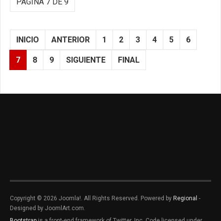
PÁGINA 7 DE 9
INICIO
ANTERIOR
1
2
3
4
5
6
7
8
9
SIGUIENTE
FINAL
Copyright © 2026 Joomla!. All Rights Reserved. Powered by
Regional
-
Designed by JoomlArt.com.
Bootstrap
is a front-end framework of Twitter, Inc. Code licensed under