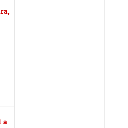
ra,
1 a