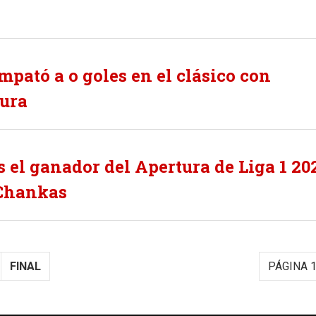
mpató a o goles en el clásico con
sura
s el ganador del Apertura de Liga 1 20
 Chankas
FINAL
PÁGINA 1