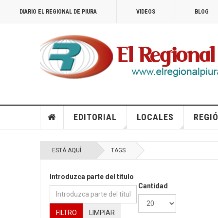
DIARIO EL REGIONAL DE PIURA
VIDEOS
BLOG
EDITORIAL
LOCALES
REGIÓ
ESTÁ AQUÍ:
TAGS
Introduzca parte del título
Cantidad
FILTRO
LIMPIAR