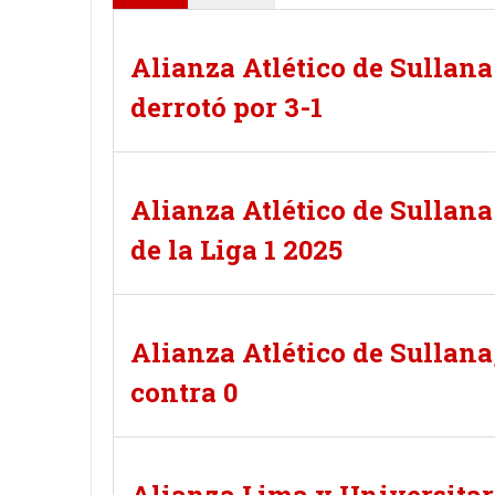
Alianza Atlético de Sullana
derrotó por 3-1
Alianza Atlético de Sullana
de la Liga 1 2025
Alianza Atlético de Sullana,
contra 0