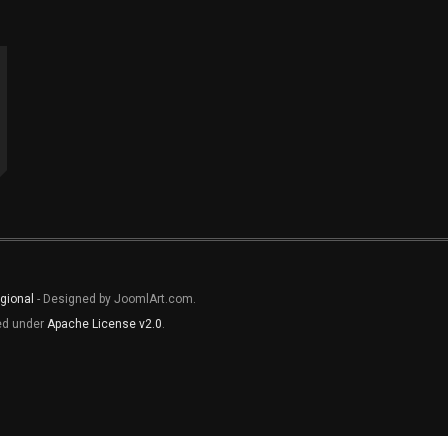
gional
- Designed by JoomlArt.com.
sed under
Apache License v2.0
.