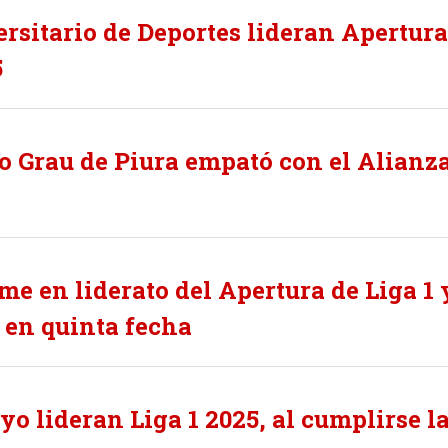
rsitario de Deportes lideran Apertura
5
o Grau de Piura empató con el Alianz
e en liderato del Apertura de Liga 1 
 en quinta fecha
 lideran Liga 1 2025, al cumplirse l