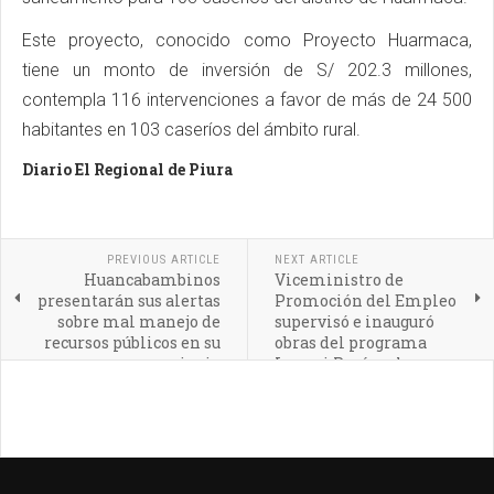
Este proyecto, conocido como Proyecto Huarmaca,
tiene un monto de inversión de S/ 202.3 millones,
contempla 116 intervenciones a favor de más de 24 500
habitantes en 103 caseríos del ámbito rural.
Diario El Regional de Piura
PREVIOUS ARTICLE
NEXT ARTICLE
Huancabambinos
Viceministro de
presentarán sus alertas
Promoción del Empleo
sobre mal manejo de
supervisó e inauguró
recursos públicos en su
obras del programa
provincia
Lurawi Perú en la
provincia de
Huancabamba