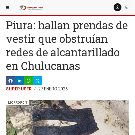
ESTÁ AQUÍ:
REGIÓN PIURA
PIURA
Piura: hallan prendas de
vestir que obstruían
redes de alcantarillado
en Chulucanas
SUPER USER
27 ENERO 2026
MORROPÓN