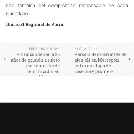
sino también del compromiso responsable de cada
ciudadano.
Diario El Regional de Piura
PREVIOUS ARTICLE
NEXT ARTICLE
Piura: condenan a 25
Parcela demostrativa de
años de prisión a sujeto
ajonjolí en Morropón
por tentativa de
entra en etapa de
feminicidio en
cosecha y promete
Morropón
nueva alternativa
agrícola para Piura