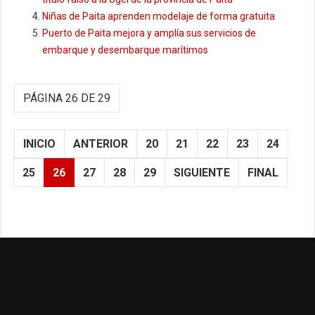
Niñas de Paita aprenden modelaje de forma gratuita
Puerto de Paita mejora y amplía sus servicios de
embarque y desembarque marítimos
PÁGINA 26 DE 29
INICIO
ANTERIOR
20
21
22
23
24
25
26
27
28
29
SIGUIENTE
FINAL