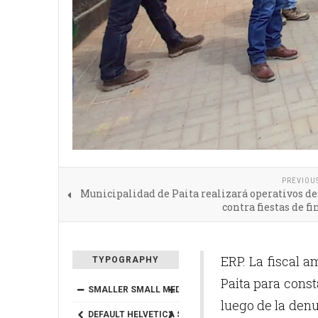
PREVIOU
Municipalidad de Paita realizará operativos d
contra fiestas de fi
ERP. La fiscal a
TYPOGRAPHY
Paita para const
SMALLER
SMALL
MEDIUM
BIG
BIGGER
luego de la denu
DEFAULT
HELVETICA
SEGOE
GEORGIA
TIMES