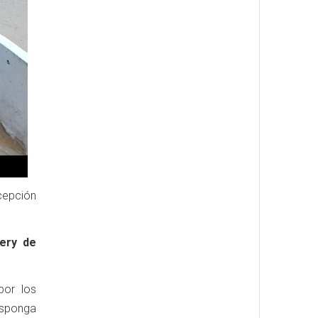
rcepción
ery de
por los
disponga