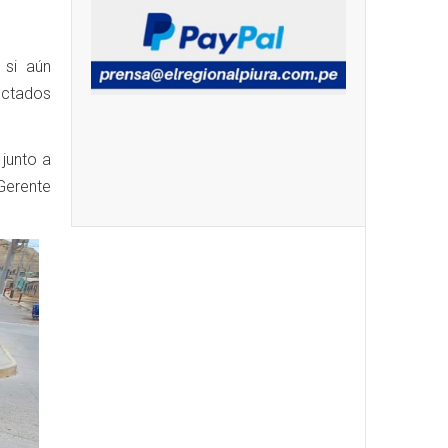
 si aún
fectados
 junto a
Gerente