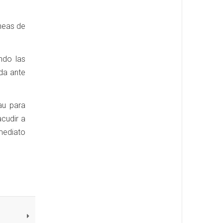
íneas de
ndo las
da ante
au para
cudir a
nmediato