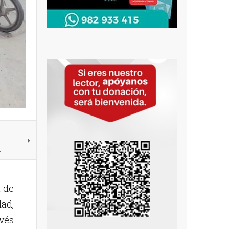
l
a de
dad,
avés