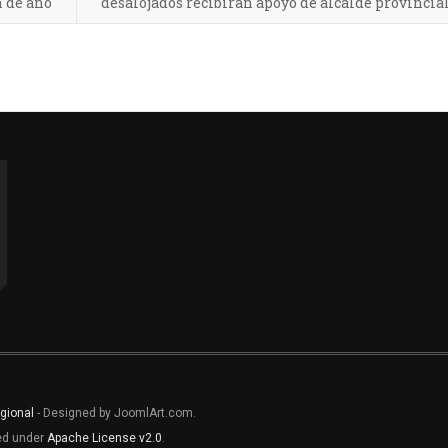
n de año
desalojados recibirán apoyo de alcalde provincia
gional
- Designed by JoomlArt.com.
sed under
Apache License v2.0
.