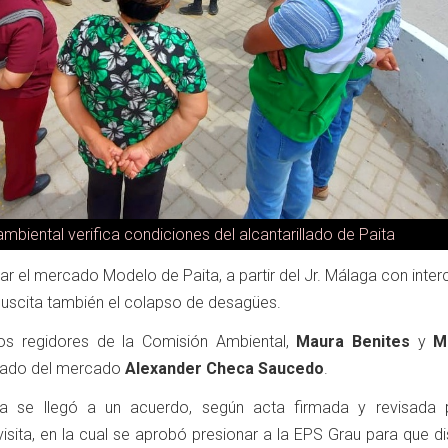
ambiental verifica condiciones del alcantarillado de Paita
ar el mercado Modelo de Paita, a partir del Jr. Málaga con inte
uscita también el colapso de desagües.
los regidores de la Comisión Ambiental,
Maura Benites
y
M
rgado del mercado
Alexander Checa Saucedo
.
ncia se llegó a un acuerdo, según acta firmada y revisada 
visita, en la cual se aprobó presionar a la EPS Grau para que 