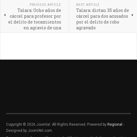
PREVIOUS ARTICLE
NEXT ARTICLE
Talara: Ocho años de
Talara: dictan 35 años de
cárcel para profesor por
cárcel para dos acusados
el delito de tocamientos
por el delito de robo
en agravio de una
agravado
menor
Copyright © 2026 Joomla!. All Rights Reserved. Powered by
Regional
-
Designed by JoomlArt.com.