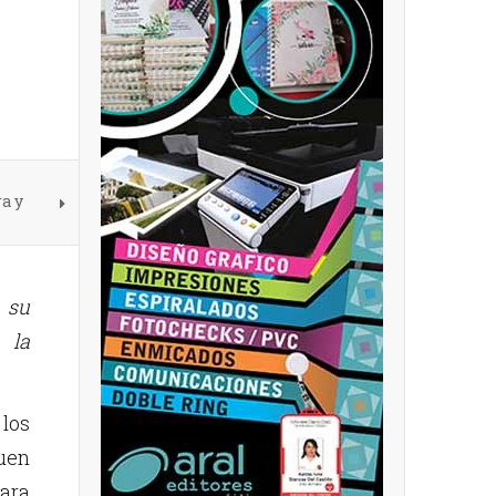
a y
 su
 la
los
uen
ara