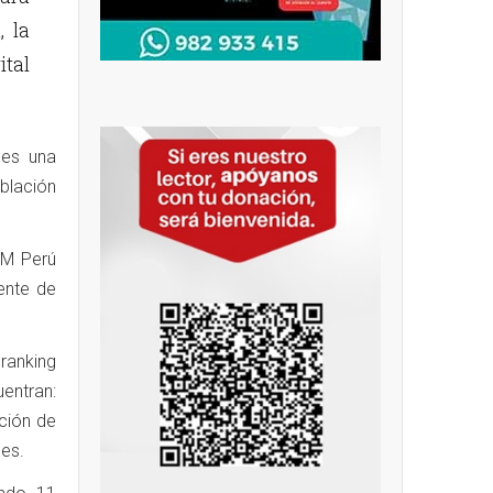
, la
ital
 es una
oblación
MIM Perú
ente de
 ranking
entran:
ción de
nes.