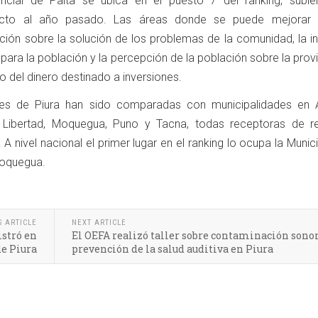
incial de Paita se ubica en el puesto 7 del ranking, subi
ecto al año pasado. Las áreas donde se puede mejorar 
ción sobre la solución de los problemas de la comunidad, la in
s para la población y la percepción de la población sobre la prov
o del dinero destinado a inversiones.
ades de Piura han sido comparadas con municipalidades en 
 Libertad, Moquegua, Puno y Tacna, todas receptoras de r
 A nivel nacional el primer lugar en el ranking lo ocupa la Munic
 Moquegua.
S ARTICLE
NEXT ARTICLE
istró en
El OEFA realizó taller sobre contaminación sonor
e Piura
prevención de la salud auditiva en Piura