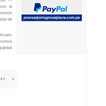
endo 11
son: la
versión
isión de
Ancash,
ecursos
ipalidad
a y