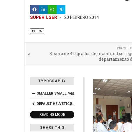
SUPER USER
20 FEBRERO 2014
PIURA
PREVIOU
Sismo de 4.0 grados de magnitud se reg
departamento d
TYPOGRAPHY
SMALLER
SMALL
MEDIUM
BIG
BIGGER
DEFAULT
HELVETICA
SEGOE
GEORGIA
TIMES
READING MODE
SHARE THIS