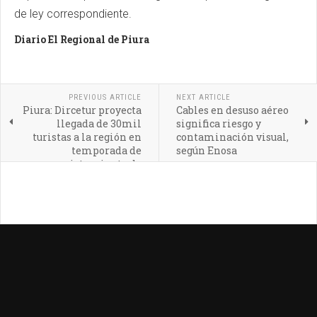
de ley correspondiente.
Diario El Regional de Piura
PREVIOUS ARTICLE
NEXT ARTICLE
Piura: Dircetur proyecta
Cables en desuso aéreo
llegada de 30mil
significa riesgo y
turistas a la región en
contaminación visual,
temporada de
según Enosa
avistamiento de
ballenas