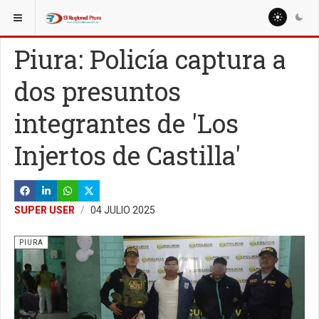
ESTÁ AQUÍ:
REGIÓN PIURA
PIURA
Piura: Policía captura a
dos presuntos
integrantes de 'Los
Injertos de Castilla'
SUPER USER
04 JULIO 2025
PIURA