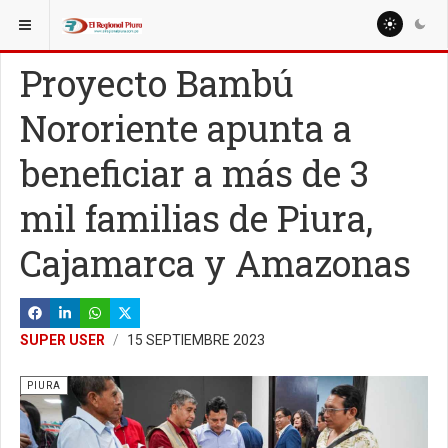
ESTÁ AQUÍ:
REGIÓN PIURA
TALARA
Proyecto Bambú
Nororiente apunta a
beneficiar a más de 3
mil familias de Piura,
Cajamarca y Amazonas
SUPER USER
15 SEPTIEMBRE 2023
PIURA