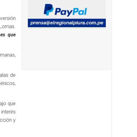
versión
 Lomas.
nes que
emanas,
alas de
iénicos,
ajo que
 interés
ucción y