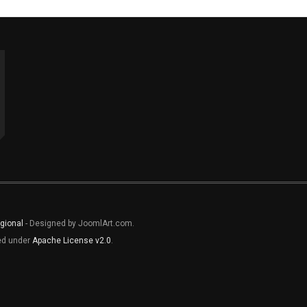
gional
- Designed by JoomlArt.com.
sed under
Apache License v2.0
.