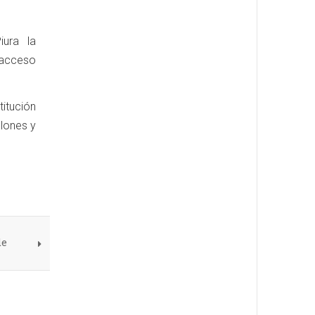
iura la
l acceso
itución
llones y
de