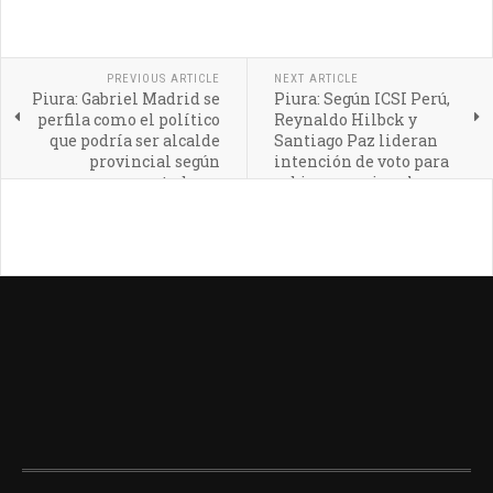
PREVIOUS ARTICLE
NEXT ARTICLE
Piura: Gabriel Madrid se
Piura: Según ICSI Perú,
perfila como el político
Reynaldo Hilbck y
que podría ser alcalde
Santiago Paz lideran
provincial según
intención de voto para
encuestadoras
gobierno regional