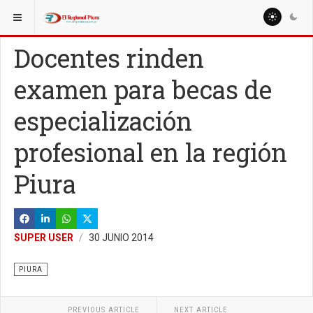
ESTÁ AQUÍ:
REGIÓN PIURA
PIURA
Docentes rinden
examen para becas de
especialización
profesional en la región
Piura
SUPER USER
30 JUNIO 2014
PIURA
PREVIOUS ARTICLE
NEXT ARTICLE