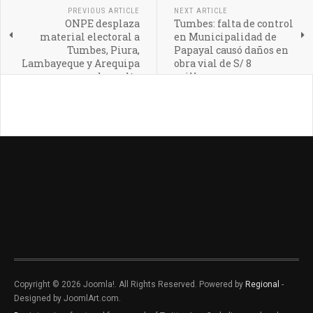
PREVIOUS ARTICLE
NEXT ARTICLE
ONPE desplaza
Tumbes: falta de control
material electoral a
en Municipalidad de
Tumbes, Piura,
Papayal causó daños en
Lambayeque y Arequipa
obra vial de S/ 8
para segunda vuelta
millones
Copyright © 2026 Joomla!. All Rights Reserved. Powered by
Regional
-
Designed by JoomlArt.com.