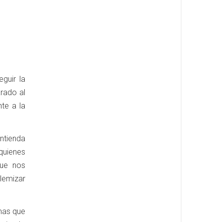
guir la
arado al
nte a la
ntienda
quienes
que nos
olemizar
emas que