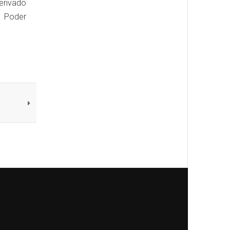
derivado
l Poder