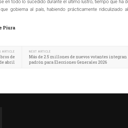
se en todo lo sucedido durante el último lustro, tiempo que ha 
que gobierna al país, habiendo prácticamente ridiculiziado a
e Piura
S ARTICLE
NEXT ARTICLE
bros de
Más de 2.5 millones de nuevos votantes integran
de abril
padrón para Elecciones Generales 2026