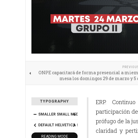
PREVIOU
ONPE capacitará de forma presencial a miem
mesa los domingos 29 de marzo y 5 
ERP. Continuo
TYPOGRAPHY
participación de
SMALLER
SMALL
MEDIUM
BIG
BIGGER
prófugo de la ju
DEFAULT
HELVETICA
SEGOE
GEORGIA
TIMES
claridad y pert
READING MODE