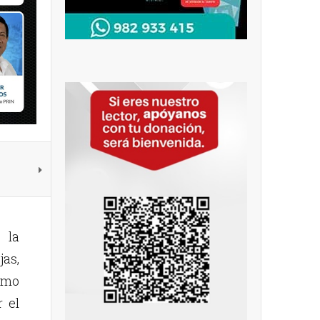
 la
jas,
lomo
 el