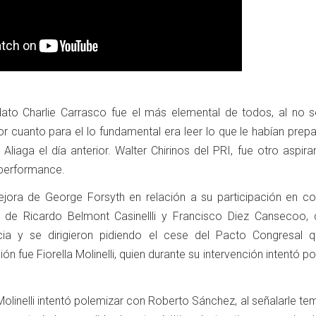
ato Charlie Carrasco fue el más elemental de todos, al no se
r cuanto para el lo fundamental era leer lo que le habían prep
Aliaga el día anterior. Walter Chirinos del PRI, fue otro aspira
 performance.
jora de George Forsyth en relación a su participación en co
ia de Ricardo Belmont Casinellli y Francisco Diez Cansecoo, 
ncia y se dirigieron pidiendo el cese del Pacto Congresal 
ión fue Fiorella Molinelli, quien durante su intervención intentó p
 Molinelli intentó polemizar con Roberto Sánchez, al señalarle t