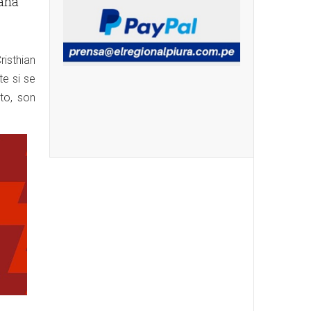
aña
isthian
te si se
nto, son