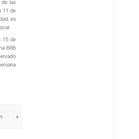
 de las
s 11 de
dad, es
local.
s 15 de
rena BRB
servado
peruana
es