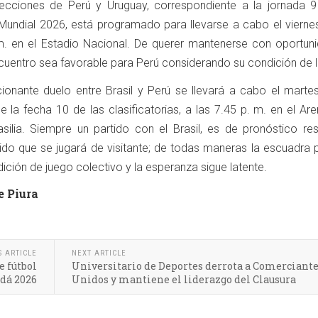
elecciones de Perú y Uruguay, correspondiente a la jornada 9
 Mundial 2026, está programado para llevarse a cabo el vierne
m. en el Estadio Nacional. De querer mantenerse con oportuni
cuentro sea favorable para Perú considerando su condición de 
ionante duelo entre Brasil y Perú se llevará a cabo el marte
e la fecha 10 de las clasificatorias, a las 7.45 p. m. en el A
silia. Siempre un partido con el Brasil, es de pronóstico re
do que se jugará de visitante; de todas maneras la escuadra 
ción de juego colectivo y la esperanza sigue latente.
e Piura
S ARTICLE
NEXT ARTICLE
e fútbol
Universitario de Deportes derrota a Comerciant
dá 2026
Unidos y mantiene el liderazgo del Clausura