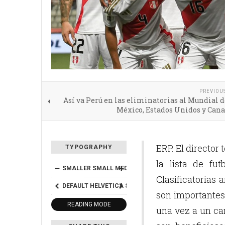
PREVIOU
Así va Perú en las eliminatorias al Mundial d
México, Estados Unidos y Cana
ERP. El director
TYPOGRAPHY
la lista de fu
SMALLER
SMALL
MEDIUM
BIG
BIGGER
Clasificatorias 
DEFAULT
HELVETICA
SEGOE
GEORGIA
TIMES
son importantes 
READING MODE
una vez a un c