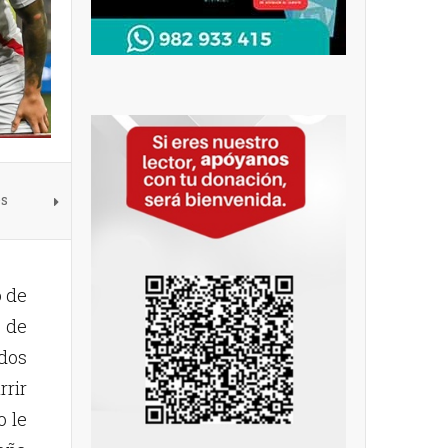
es
ó de
 de
ados
rrir
 le