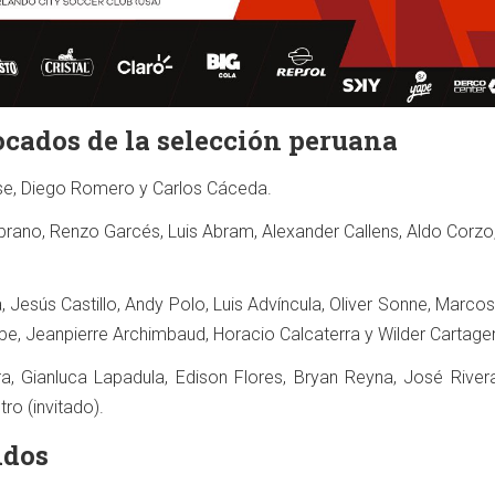
ocados de la selección peruana
ese, Diego Romero y Carlos Cáceda.
brano, Renzo Garcés, Luis Abram, Alexander Callens, Aldo Corzo
, Jesús Castillo, Andy Polo, Luis Advíncula, Oliver Sonne, Marco
pe, Jeanpierre Archimbaud, Horacio Calcaterra y Wilder Cartage
ra, Gianluca Lapadula, Edison Flores, Bryan Reyna, José River
ro (invitado).
idos