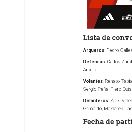
Lista de conv
Arqueros
: Pedro Gall
Defensas
: Carlos Zam
Araujo.
Volantes
: Renato Tapia
Sergio Peña, Piero Quis
Delanteros
: Álex Vale
Grimaldo, Maxloren Cast
Fecha de part