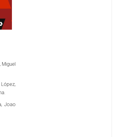
, Miguel
s López,
na.
a, Joao