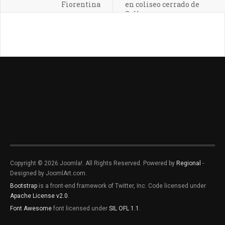
Fiorentina
en coliseo cerrado de
Sullana
Copyright © 2026 Joomla!. All Rights Reserved. Powered by
Regional
-
Designed by JoomlArt.com.
Bootstrap
is a front-end framework of Twitter, Inc. Code licensed under
Apache License v2.0
.
Font Awesome
font licensed under
SIL OFL 1.1
.