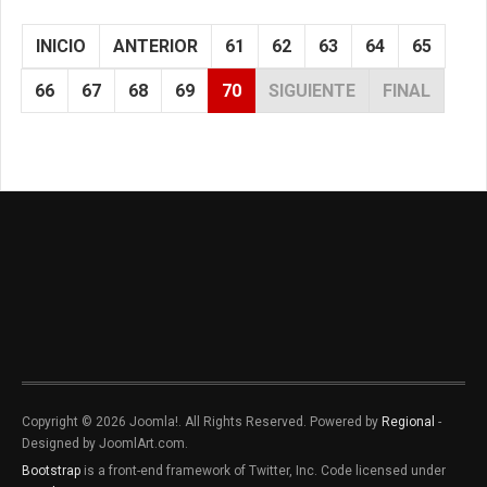
INICIO
ANTERIOR
61
62
63
64
65
66
67
68
69
70
SIGUIENTE
FINAL
Copyright © 2026 Joomla!. All Rights Reserved. Powered by
Regional
-
Designed by JoomlArt.com.
Bootstrap
is a front-end framework of Twitter, Inc. Code licensed under