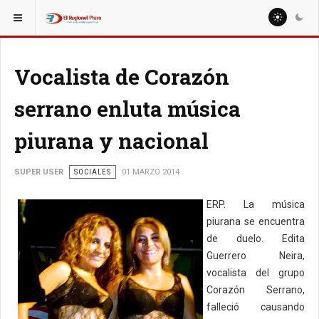
ESTÁ AQUÍ:
MISCELANEAS
CIENCIA Y TECNOLOGÍA
Vocalista de Corazón
serrano enluta música
piurana y nacional
SUPER USER
SOCIALES
01 MARZO 2014
ERP. La música
piurana se encuentra
de duelo. Edita
Guerrero Neira,
vocalista del grupo
Corazón Serrano,
falleció causando